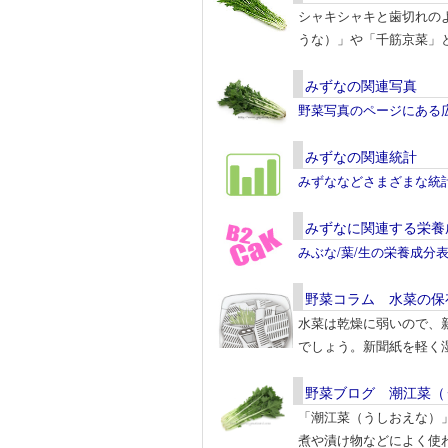
シャキシャキと歯切れの
うな）」や「千筋京菜」
みずなの関連写真
野菜写真のページにある
みずなの関連統計
みずななどさまざまな統
みずなに関連する栄養
みぶな/葉/生の栄養成分
野菜コラム 水菜の保
水菜は乾燥に弱いので、
でしょう。新聞紙を軽く
野菜ブログ 潮江菜（
「潮江菜（うしおえな）
煮や漬け物などによく使