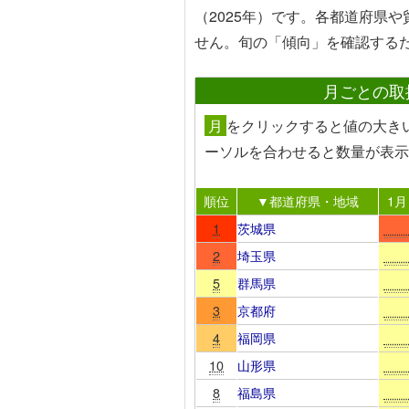
（2025年）です。各都道府県
せん。旬の「傾向」を確認する
月ごとの取
月
を
クリック
すると値の大き
ーソルを合わせる
と数量が表示
順位
▼都道府県・地域
1月
1
茨城県
2
埼玉県
5
群馬県
3
京都府
4
福岡県
10
山形県
8
福島県