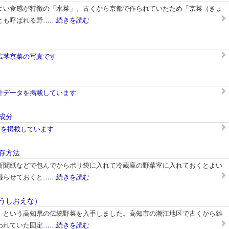
よい食感が特徴の「水菜」。古くから京都で作られていたため「京菜（きょ
とも呼ばれる野
……続きを読む
広茎京菜の写真です
計データを掲載しています
成分
表を掲載しています
存方法
新聞紙などで包んでからポリ袋に入れて冷蔵庫の野菜室に入れておくとよい
湿らせておくと
……続きを読む
うしおえな）
」という高知県の伝統野菜を入手しました。高知市の潮江地区で古くから雑
われていた固定
……続きを読む