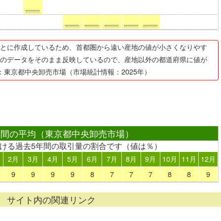
とに作成しているため、首都圏から遠い産地の値が小さくなりやす
のデータをそのまま反映しているので、産地以外の都道府県に値が
：東京都中央卸売市場（市場統計情報：2025年）
年間の平均（東京都中央卸売市場）
おける過去5年間の取引量の割合です（値は％）
2月
3月
4月
5月
6月
7月
8月
9月
10月
11月
12月
9
9
9
9
8
7
7
7
8
8
9
サイト内の関連リンク