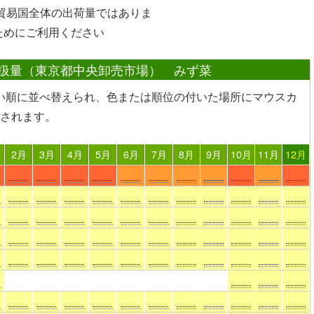
や貿易国全体の出荷量ではありま
ためにご利用ください
扱量（東京都中央卸売市場） みず菜
い順に並べ替えられ、色または順位の付いた場所
にマウスカ
されます。
2月
3月
4月
5月
6月
7月
8月
9月
10月
11月
12月