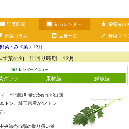
野菜図鑑
旬カレンダー
栄養成分
野菜コラム
品種一覧
野菜ブロ
野菜
>
みず菜
> 12月
みず菜の旬 出回り時期 12月
旬カレンダーメニュー
菜グラフ
果物編
鮮魚編
ンで、年間取引量の約9％が出回
5トン、埼玉県産が4.4トン、
す。
都中央卸売市場の取り扱い量