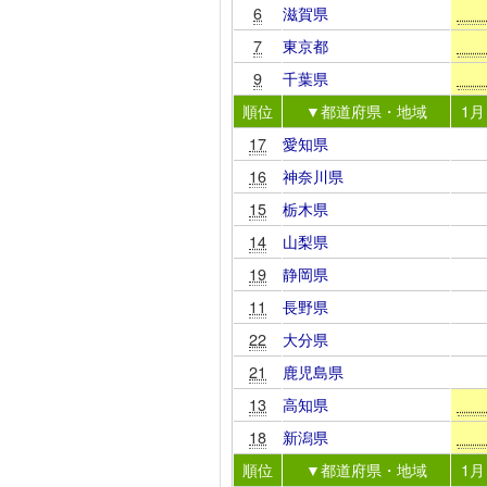
6
滋賀県
7
東京都
9
千葉県
順位
▼都道府県・地域
1月
17
愛知県
16
神奈川県
15
栃木県
14
山梨県
19
静岡県
11
長野県
22
大分県
21
鹿児島県
13
高知県
18
新潟県
順位
▼都道府県・地域
1月