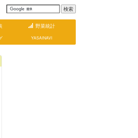
表
野菜統計
グ
YASAINAVI