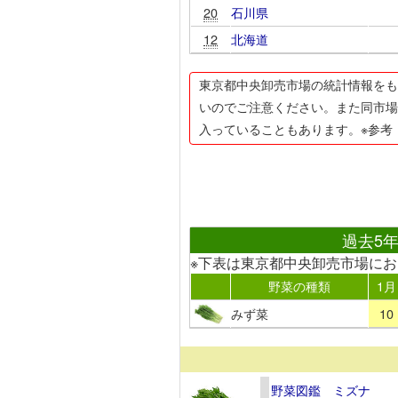
20
石川県
12
北海道
東京都中央卸売市場の統計情報をも
いのでご注意ください。また同市場
入っていることもあります。※参考
過去5
※下表は東京都中央卸売市場に
野菜の種類
1月
みず菜
10
野菜図鑑 ミズナ