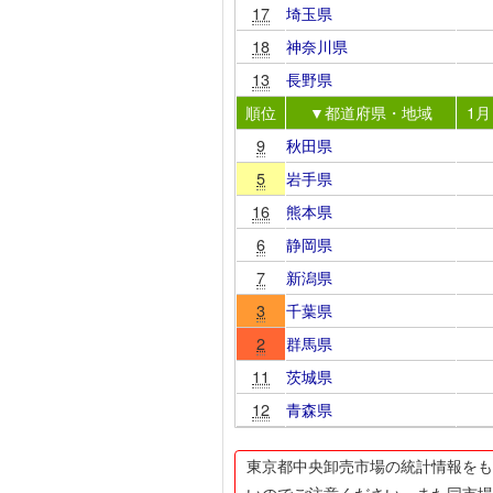
17
埼玉県
18
神奈川県
13
長野県
順位
▼都道府県・地域
1月
9
秋田県
5
岩手県
16
熊本県
6
静岡県
7
新潟県
3
千葉県
2
群馬県
11
茨城県
12
青森県
東京都中央卸売市場の統計情報をも
いのでご注意ください。また同市場