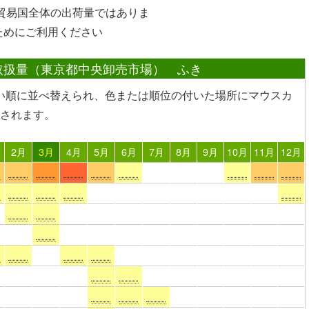
や貿易国全体の出荷量ではありま
ためにご利用ください
取扱量（東京都中央卸売市場） ふき
い順に並べ替えられ、色または順位の付いた場所
にマウスカ
されます。
2月
3月
4月
5月
6月
7月
8月
9月
10月
11月
12月