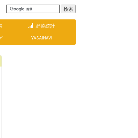
表
野菜統計
グ
YASAINAVI