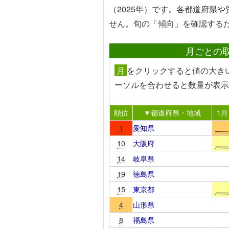
（2025年）です。各都道府県
せん。旬の「傾向」を確認する
月ごとの
月
を
クリック
すると値の大き
ーソルを合わせる
と数量が表示
順位
▼都道府県・地域
1月
1
愛知県
10
大阪府
14
岐阜県
19
徳島県
15
東京都
4
山形県
8
福島県