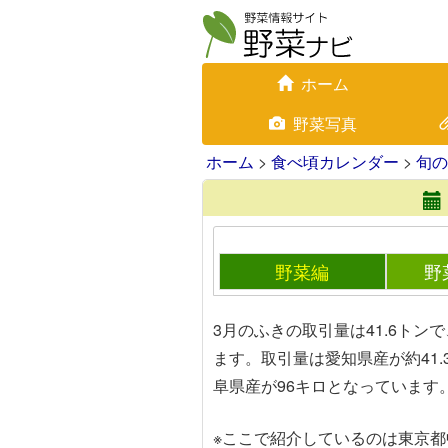
ホーム
野菜写真
ホーム
>
食べ頃カレンダー
>
旬の
野菜編
野
3月のふきの取引量は41.6トン
ます。取引量は愛知県産が約41.
阜県産が96キロとなっています
※ここで紹介しているのは東京