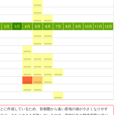
2月
3月
4月
5月
6月
7月
8月
9月
10月
11月
12月
とに作成しているため、首都圏から遠い産地の値が小さくなりやす
のデータをそのまま反映しているので、産地以外の都道府県に値が