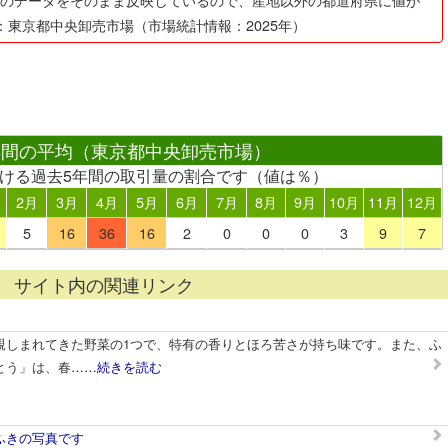
：東京都中央卸売市場（市場統計情報：2025年）
年間の平均（東京都中央卸売市場）
おける過去5年間の取引量の割合です（値は％）
2月
3月
4月
5月
6月
7月
8月
9月
10月
11月
12月
5
16
36
16
2
0
0
0
3
9
7
サイト内の関連リンク
親しまれてきた野菜の1つで、特有の香りとほろ苦さが持ち味です。また、ふ
とう」は、春
……続きを読む
ふきの写真です