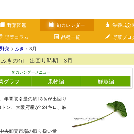
野菜図鑑
旬カレンダー
栄養成分
野菜コラム
品種一覧
野菜ブロ
野菜
>
ふき
> 3月
ふきの旬 出回り時期 3月
旬カレンダーメニュー
菜グラフ
果物編
鮮魚編
で、年間取引量の約13％が出回り
3トン、大阪府産が124キロ、岐
。
都中央卸売市場の取り扱い量