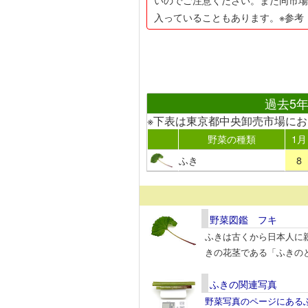
入っていることもあります。※参考
過去5
※下表は東京都中央卸売市場に
野菜の種類
1月
ふき
8
野菜図鑑 フキ
ふきは古くから日本人に
きの花茎である「ふきの
ふきの関連写真
野菜写真のページにある