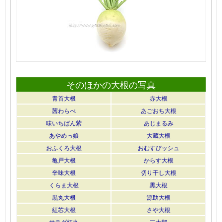
そのほかの大根の写真
青首大根
赤大根
茜わらべ
あごおち大根
味いちばん紫
あじまるみ
あやめっ娘
大蔵大根
おふくろ大根
おむすびッシュ
亀戸大根
からす大根
辛味大根
切り干し大根
くらま大根
黒大根
黒丸大根
源助大根
紅芯大根
さや大根
サラダ紅丸
三太郎