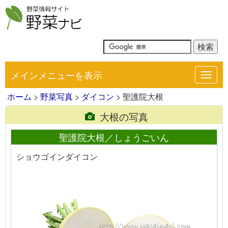
メインメニューを表示
Toggl
navig
ホーム
>
野菜写真
>
ダイコン
> 聖護院大根
大根の写真
聖護院大根／しょうごいん
ショウゴインダイコン