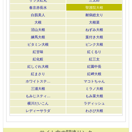
春京赤長水
聖護院大根
白肌美人
耐病総太り
大根
大根菜
沼山大根
ねずみ大根
練馬大根
葉付き大根
ビタミン大根
ピンク大根
紅甘味
紅くるり
紅化粧
紅三太
紅しぐれ大根
紅園中長
紅まさり
紅岬大根
ホワイトステ…
マコトちゃん
三浦大根
ミラノ大根
もみじスティ…
もみ菜大根
横川だいこん
ラディッシュ
レディーサラダ
わさび大根