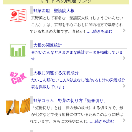
サイト内の関連リンク
野菜図鑑 聖護院大根
京野菜として有名な「聖護院大根（しょうごいんだい
こん）」は、京都を中心におもに関西地方で栽培され
ている丸形の大根です。直径が1
……続きを読む
大根の関連統計
春だいこんなどさまざまな統計データを掲載していま
す
大根に関連する栄養成分
だいこん類/だいこん/根/皮なし/生/おろし汁の栄養成分
表を掲載しています
野菜コラム 野菜の切り方「短冊切り」
「短冊切り」とは、長方形の板状にする切り方で、形
が七夕などで使う短冊に似ているためこのように呼ば
れています。おもに大根やにんじ
……続きを読む