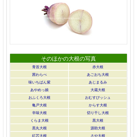
そのほかの大根の写真
青首大根
赤大根
茜わらべ
あごおち大根
味いちばん紫
あじまるみ
あやめっ娘
大蔵大根
おふくろ大根
おむすびッシュ
亀戸大根
からす大根
辛味大根
切り干し大根
くらま大根
黒大根
黒丸大根
源助大根
紅芯大根
さや大根