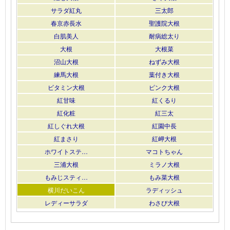
サラダ紅丸
三太郎
春京赤長水
聖護院大根
白肌美人
耐病総太り
大根
大根菜
沼山大根
ねずみ大根
練馬大根
葉付き大根
ビタミン大根
ピンク大根
紅甘味
紅くるり
紅化粧
紅三太
紅しぐれ大根
紅園中長
紅まさり
紅岬大根
ホワイトステ…
マコトちゃん
三浦大根
ミラノ大根
もみじスティ…
もみ菜大根
横川だいこん
ラディッシュ
レディーサラダ
わさび大根