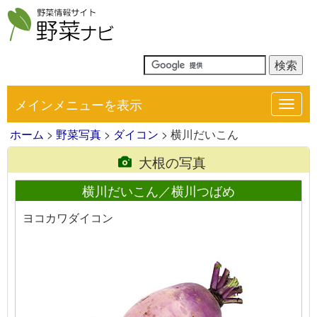
メインメニューを表示
Toggl
navig
ホーム
>
野菜写真
>
ダイコン
> 横川だいこん
大根の写真
横川だいこん／横川つばめ
ヨコカワダイコン