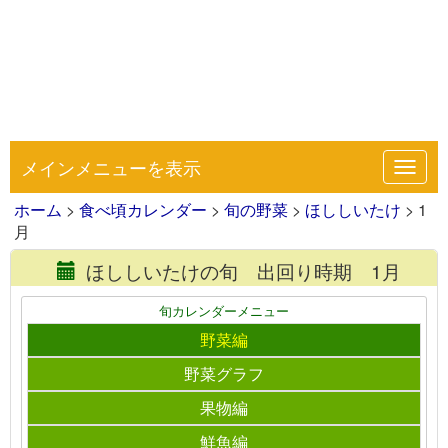
メインメニューを表示
Toggl
navig
ホーム
>
食べ頃カレンダー
>
旬の野菜
>
ほししいたけ
> 1
月
ほししいたけの旬 出回り時期 1月
旬カレンダーメニュー
野菜編
野菜グラフ
果物編
鮮魚編