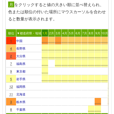
月
を
クリック
すると値の大きい順に並べ替えられ、
色または順位の付いた場所
にマウスカーソルを合わせ
る
と数量が表示されます。
順位
▼都道府県・地域
1月
2月
3月
4月
5月
6月
7月
8月
9月
10月
11
1
中国
4
長野県
2
大分県
7
福島県
9
東京都
5
岩手県
12
福岡県
11
北海道
3
栃木県
8
千葉県