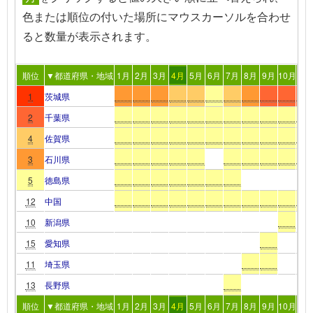
色または順位の付いた場所
にマウスカーソルを合わせ
る
と数量が表示されます。
順位
▼都道府県・地域
1月
2月
3月
4月
5月
6月
7月
8月
9月
10月
11
1
茨城県
2
千葉県
4
佐賀県
3
石川県
5
徳島県
12
中国
10
新潟県
15
愛知県
11
埼玉県
13
長野県
順位
▼都道府県・地域
1月
2月
3月
4月
5月
6月
7月
8月
9月
10月
11