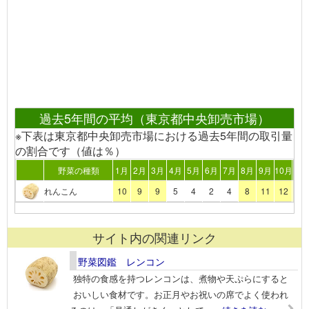
過去5年間の平均（東京都中央卸売市場）
※下表は東京都中央卸売市場における過去5年間の取引量
の割合です（値は％）
野菜の種類
1月
2月
3月
4月
5月
6月
7月
8月
9月
10月
11
れんこん
10
9
9
5
4
2
4
8
11
12
12
サイト内の関連リンク
野菜図鑑 レンコン
独特の食感を持つレンコンは、煮物や天ぷらにすると
おいしい食材です。お正月やお祝いの席でよく使われ