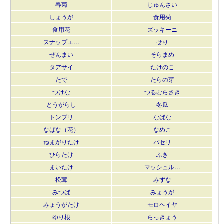
春菊
じゅんさい
しょうが
食用菊
食用花
ズッキーニ
スナップエ…
せり
ぜんまい
そらまめ
タアサイ
たけのこ
たで
たらの芽
つけな
つるむらさき
とうがらし
冬瓜
トンブリ
なばな
なばな（花）
なめこ
ねまがりたけ
パセリ
ひらたけ
ふき
まいたけ
マッシュル…
松茸
みずな
みつば
みょうが
みょうがたけ
モロヘイヤ
ゆり根
らっきょう