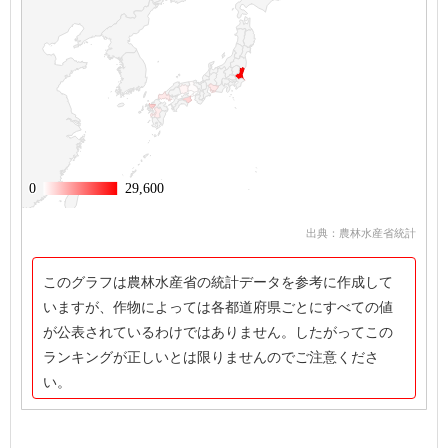
0
0
29,600
29,600
出典：農林水産省統計
このグラフは農林水産省の統計データを参考に作成して
いますが、作物によっては各都道府県ごとにすべての値
が公表されているわけではありません。したがってこの
ランキングが正しいとは限りませんのでご注意くださ
い。