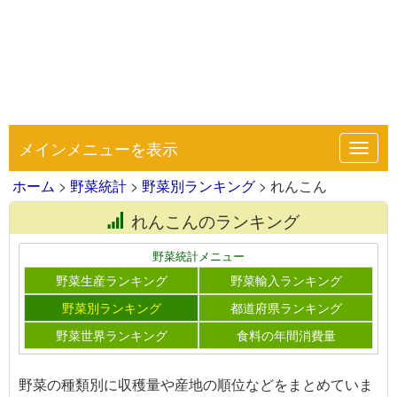
メインメニューを表示
Toggl
navig
ホーム
>
野菜統計
>
野菜別ランキング
> れんこん
れんこんのランキング
野菜統計メニュー
野菜生産ランキング
野菜輸入ランキング
野菜別ランキング
都道府県ランキング
野菜世界ランキング
食料の年間消費量
野菜の種類別に収穫量や産地の順位などをまとめていま