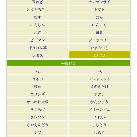
玉ねぎ
チンゲンサイ
とうもろこし
トマト
なす
にら
にんじん
にんにく
ねぎ
白菜
ピーマン
ブロッコリー
ほうれん草
やまのいも
レタス
れんこん
一般野菜
うど
うり
うるい
エシャレット
枝豆
えのきたけ
エリンギ
オクラ
かいわれ大根
かんぴょう
きくらげ
グリーンピ…
クレソン
くわい
さやえんどう
ししとう
シソ
しめじ