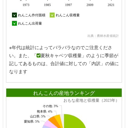
1973
1985
1997
2009
2021
れんこん作付面積
れんこん収穫量
れんこん出荷量
出典：農林水産省統計
※年代は統計によってバラバラなのでご注意くださ
い。また、「
夏秋キャベツ収穫量」のように季節が
記してあるものは、合計値に対しての「内訳」の値に
なります
れんこんの産地ランキング
おもな産地と収穫量（2023年）
その他: 3%
熊本県: 4%
山口県: 5%
愛知県: 5%