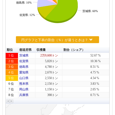
徳島県: 10%
茨城県: 60%
佐賀県: 12%
円グラフと下表の割合（％）が違うときは？
順位
都道府県
収穫量
割合（シェア）
1 位
茨城県
2万9,600トン
52.67 %
2 位
佐賀県
5,820トン
10.36 %
3 位
徳島県
4,780トン
8.51 %
4 位
愛知県
2,670トン
4.75 %
5 位
山口県
2,550トン
4.54 %
6 位
熊本県
2,150トン
3.83 %
7 位
岡山県
1,150トン
2.05 %
8 位
兵庫県
398トン
0.71 %