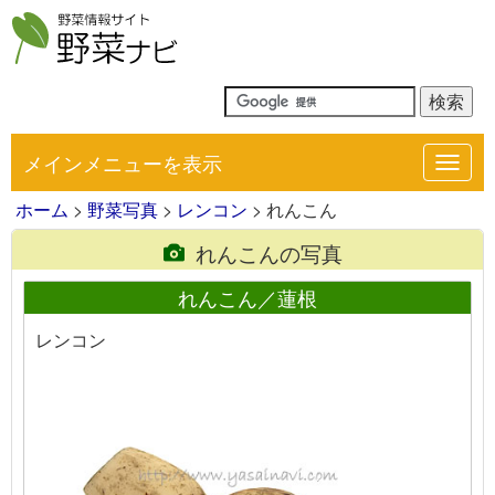
メインメニューを表示
Toggl
navig
ホーム
>
野菜写真
>
レンコン
> れんこん
れんこんの写真
れんこん／蓮根
レンコン