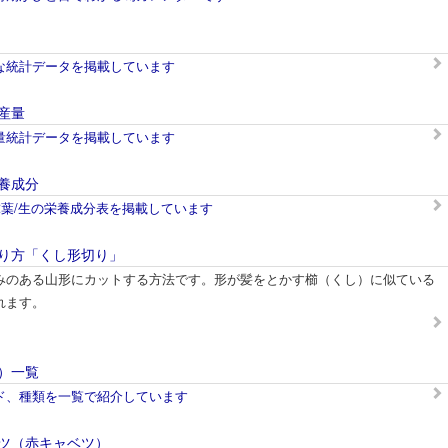
な統計データを掲載しています
産量
量統計データを掲載しています
養成分
球葉/生の栄養成分表を掲載しています
り方「くし形切り」
みのある山形にカットする方法です。形が髪をとかす櫛（くし）に似ている
れます。
）一覧
ド、種類を一覧で紹介しています
ツ（赤キャベツ）