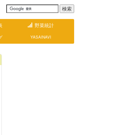
表
野菜統計
グ
YASAINAVI