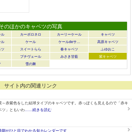
そのほかのキャベツの写真
ール
カーボロネロ
カーリーケール
キャベツ
ール
ケール
ケールdeサ…
高原キャベツ
ベツ
スイートらら
春キャベツ
ふゆおこ
プチヴェール
みさき甘藍
紫キャベツ
ツ
雪の舞
サイト内の関連リンク
紫～赤紫色をした結球タイプのキャベツです。赤っぽくも見えるので「赤キ
ベツ」ともいわ
……続きを読む
時期がひと目でわかる旬カレンダーです