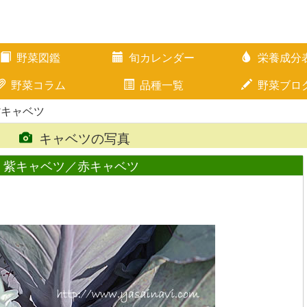
野菜図鑑
旬カレンダー
栄養成分
野菜コラム
品種一覧
野菜ブロ
紫キャベツ
キャベツの写真
紫キャベツ／赤キャベツ