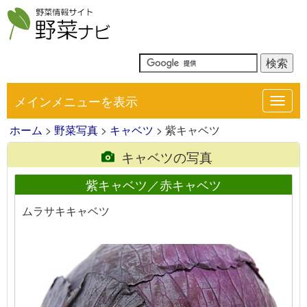
メインメニューを表示
Toggl
navig
ホーム
>
野菜写真
>
キャベツ
> 紫キャベツ
キャベツの写真
紫キャベツ／赤キャベツ
ムラサキキャベツ