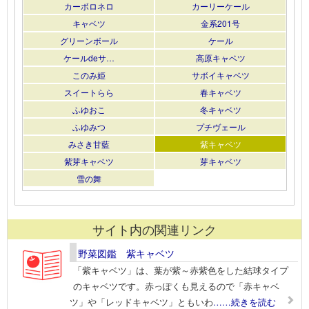
カーボロネロ
カーリーケール
キャベツ
金系201号
グリーンボール
ケール
ケールdeサ…
高原キャベツ
このみ姫
サボイキャベツ
スイートらら
春キャベツ
ふゆおこ
冬キャベツ
ふゆみつ
プチヴェール
みさき甘藍
紫キャベツ
紫芽キャベツ
芽キャベツ
雪の舞
サイト内の関連リンク
野菜図鑑 紫キャベツ
「紫キャベツ」は、葉が紫～赤紫色をした結球タイプ
のキャベツです。赤っぽくも見えるので「赤キャベ
ツ」や「レッドキャベツ」ともいわ
……続きを読む