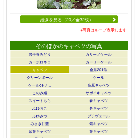
続きを見る（20／全32枚）
※写真はループ表示します
そのほかのキャベツの写真
岩手春みどり
カリーノケール
カーボロネロ
カーリーケール
キャベツ
金系201号
グリーンボール
ケール
ケールdeサ…
高原キャベツ
このみ姫
サボイキャベツ
スイートらら
春キャベツ
ふゆおこ
冬キャベツ
ふゆみつ
プチヴェール
みさき甘藍
紫キャベツ
紫芽キャベツ
芽キャベツ