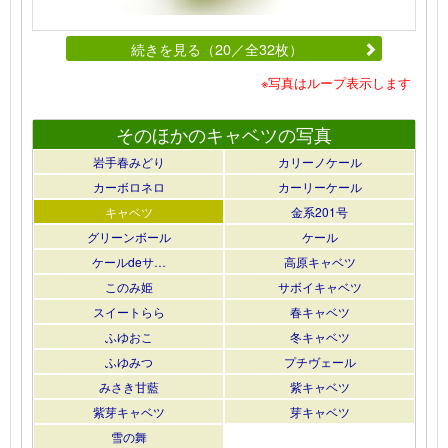
続きを見る（20／全32枚）
※写真はループ表示します
そのほかのキャベツの写真
岩手春みどり
カリーノケール
カーボロネロ
カーリーケール
キャベツ
金系201号
グリーンボール
ケール
ケールdeサ…
高原キャベツ
このみ姫
サボイキャベツ
スイートらら
春キャベツ
ふゆおこ
冬キャベツ
ふゆみつ
プチヴェール
みさき甘藍
紫キャベツ
紫芽キャベツ
芽キャベツ
雪の舞