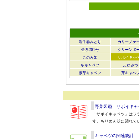
岩手春みどり
カリーノケ
金系201号
グリーンボ
このみ姫
サボイキャ
冬キャベツ
ふゆみつ
紫芽キャベツ
芽キャベ
野菜図鑑 サボイキャ
「サボイキャベツ」はフ
す。ちりめん状に縮れて
キャベツの関連統計