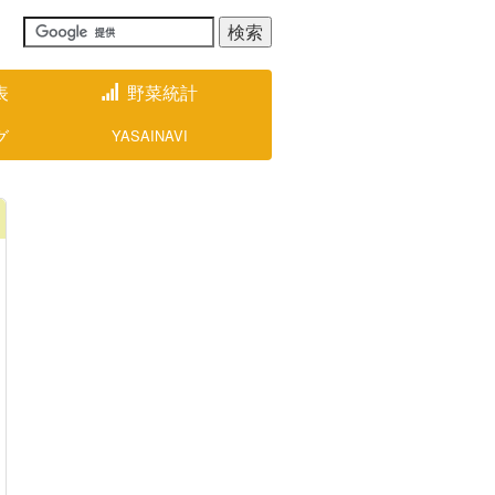
表
野菜統計
グ
YASAINAVI