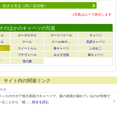
続きを見る（20／全22枚）
※写真はループ表示します
そのほかのキャベツの写真
ール
カーボロネロ
カーリーケール
キャベツ
ール
ケール
ケールdeサ…
高原キャベツ
ベツ
スイートらら
春キャベツ
ふゆおこ
プチヴェール
みさき甘藍
紫キャベツ
ツ
雪の舞
サイト内の関連リンク
ベツ
ランスのサボア地方原産のキャベツで、葉の表面が縮れているのが特徴で
いることから「縮
……続きを読む