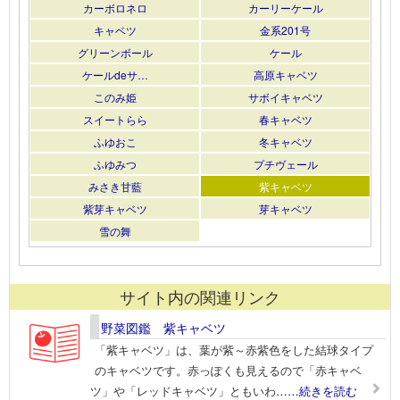
カーボロネロ
カーリーケール
キャベツ
金系201号
グリーンボール
ケール
ケールdeサ…
高原キャベツ
このみ姫
サボイキャベツ
スイートらら
春キャベツ
ふゆおこ
冬キャベツ
ふゆみつ
プチヴェール
みさき甘藍
紫キャベツ
紫芽キャベツ
芽キャベツ
雪の舞
サイト内の関連リンク
野菜図鑑 紫キャベツ
「紫キャベツ」は、葉が紫～赤紫色をした結球タイプ
のキャベツです。赤っぽくも見えるので「赤キャベ
ツ」や「レッドキャベツ」ともいわ
……続きを読む