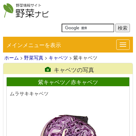
メインメニューを表示
Toggl
navig
ホーム
>
野菜写真
>
キャベツ
> 紫キャベツ
キャベツの写真
紫キャベツ／赤キャベツ
ムラサキキャベツ