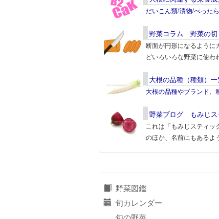
だいこん類/漬物/べった
野菜コラム 野菜の切
断面が円形になるように
どいろいろな野菜に使わ
大根の品種（種類）一
大根の品種やブランド、
野菜ブログ もみじス
これは「もみじスティッ
のほか、名前にもあるよ
野菜図鑑
旬カレンダー
旬の野菜