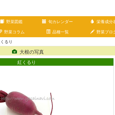
野菜図鑑
旬カレンダー
栄養成分
野菜コラム
品種一覧
野菜ブロ
紅くるり
大根の写真
紅くるり