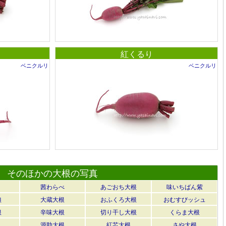
紅くるり
ベニクルリ
ベニクルリ
そのほかの大根の写真
茜わらべ
あごおち大根
味いちばん紫
娘
大蔵大根
おふくろ大根
おむすびッシュ
根
辛味大根
切り干し大根
くらま大根
源助大根
紅芯大根
さや大根