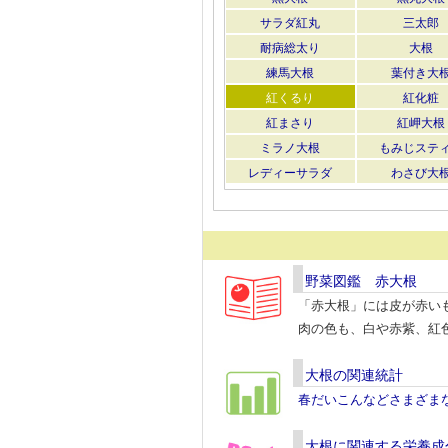
サラダ紅丸
三太郎
耐病総太り
大根
練馬大根
葉付き大
紅くるり
紅化粧
紅まさり
紅岬大根
ミラノ大根
もみじステ
レディーサラダ
わさび大
野菜図鑑 赤大根
「赤大根」には皮が赤い
肉の色も、白や赤紫、紅
大根の関連統計
春だいこんなどさまざま
大根に関連する栄養成