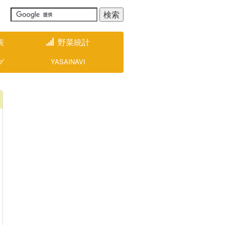
表
野菜統計
グ
YASAINAVI