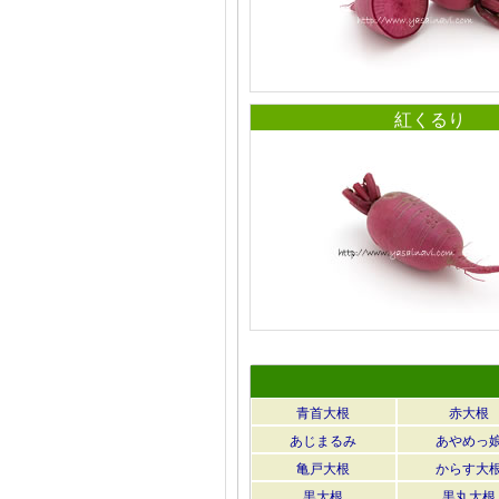
紅くるり
青首大根
赤大根
あじまるみ
あやめっ
亀戸大根
からす大
黒大根
黒丸大根