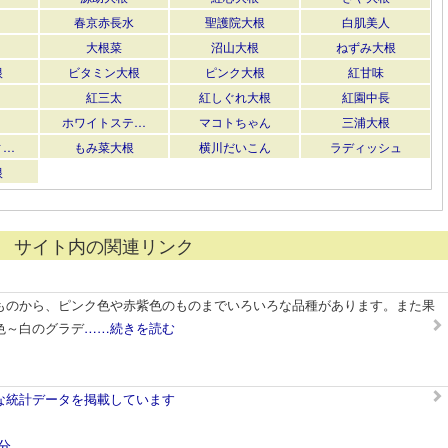
春京赤長水
聖護院大根
白肌美人
大根菜
沼山大根
ねずみ大根
根
ビタミン大根
ピンク大根
紅甘味
紅三太
紅しぐれ大根
紅園中長
ホワイトステ…
マコトちゃん
三浦大根
ィ…
もみ菜大根
横川だいこん
ラディッシュ
根
サイト内の関連リンク
ものから、ピンク色や赤紫色のものまでいろいろな品種があります。また果
色～白のグラデ
……続きを読む
な統計データを掲載しています
分