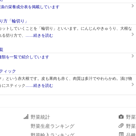
ら漬の栄養成分表を掲載しています
り方「輪切り」
カットしていくことを「輪切り」といいます。にんじんやきゅうり、大根な
れる切り方で、
……続きを読む
覧
種類を一覧で紹介しています
ティック
ク」という赤大根です。皮も果肉も赤く、肉質は多汁でやわらかめ。漬け物
うにスティック
……続きを読む
野菜統計
野菜
野菜生産ランキング
野菜
野菜輸入ランキング
品種