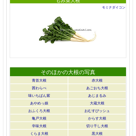
もみ菜大根
モミナダイコン
そのほかの大根の写真
青首大根
赤大根
茜わらべ
あごおち大根
味いちばん紫
あじまるみ
あやめっ娘
大蔵大根
おふくろ大根
おむすびッシュ
亀戸大根
からす大根
辛味大根
切り干し大根
くらま大根
黒大根