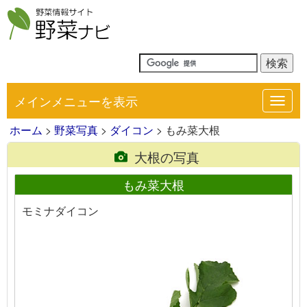
メインメニューを表示
Toggl
navig
ホーム
>
野菜写真
>
ダイコン
> もみ菜大根
大根の写真
もみ菜大根
モミナダイコン