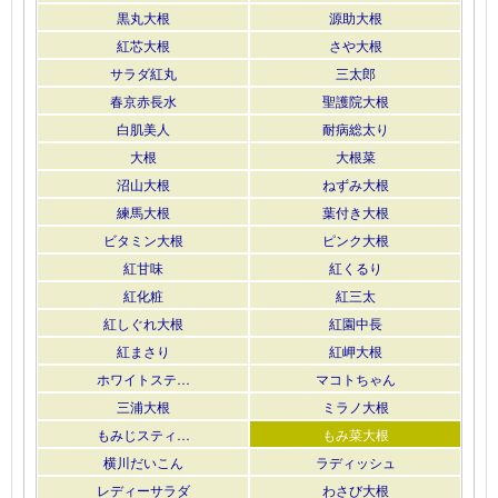
黒丸大根
源助大根
紅芯大根
さや大根
サラダ紅丸
三太郎
春京赤長水
聖護院大根
白肌美人
耐病総太り
大根
大根菜
沼山大根
ねずみ大根
練馬大根
葉付き大根
ビタミン大根
ピンク大根
紅甘味
紅くるり
紅化粧
紅三太
紅しぐれ大根
紅園中長
紅まさり
紅岬大根
ホワイトステ…
マコトちゃん
三浦大根
ミラノ大根
もみじスティ…
もみ菜大根
横川だいこん
ラディッシュ
レディーサラダ
わさび大根