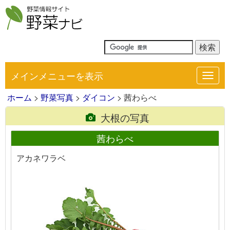
メインメニューを表示
Toggl
navig
ホーム
>
野菜写真
>
ダイコン
> 茜わらべ
大根の写真
茜わらべ
アカネワラベ