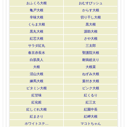
おふくろ大根
おむすびッシュ
亀戸大根
からす大根
辛味大根
切り干し大根
くらま大根
黒大根
黒丸大根
源助大根
紅芯大根
さや大根
サラダ紅丸
三太郎
春京赤長水
聖護院大根
白肌美人
耐病総太り
大根
大根菜
沼山大根
ねずみ大根
練馬大根
葉付き大根
ビタミン大根
ピンク大根
紅甘味
紅くるり
紅化粧
紅三太
紅しぐれ大根
紅園中長
紅まさり
紅岬大根
ホワイトステ…
マコトちゃん