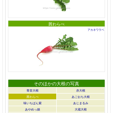
茜わらべ
アカネワラベ
そのほかの大根の写真
青首大根
赤大根
茜わらべ
あごおち大根
味いちばん紫
あじまるみ
あやめっ娘
大蔵大根