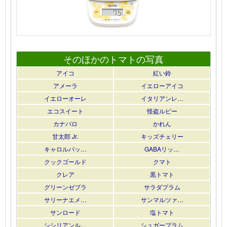
そのほかのトマトの写真
アイコ
紅い鈴
アメーラ
イエローアイコ
イエローオーレ
イタリアンレ…
エコスイート
怪盗ルビー
カナバロ
かれん
甘太郎 Jr.
キッズチェリー
キャロルパッ…
GABAリッ…
クックゴールド
クマト
クレア
黒トマト
グリーンゼブラ
サラダプラム
サリーナエメ…
サンマルツァ…
サンロード
塩トマト
シシリアンル…
シュガープラム