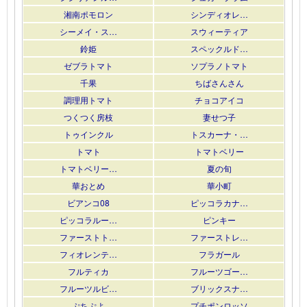
湘南ポモロン
シンディオレ…
シーメイ・ス…
スウィーティア
鈴姫
スペックルド…
ゼブラトマト
ソプラノトマト
千果
ちばさんさん
調理用トマト
チョコアイコ
つくつく房枝
妻せつ子
トゥインクル
トスカーナ・…
トマト
トマトベリー
トマトベリー…
夏の旬
華おとめ
華小町
ビアンコ08
ピッコラカナ…
ピッコラルー…
ピンキー
ファーストト…
ファーストレ…
フィオレンテ…
フラガール
フルティカ
フルーツゴー…
フルーツルビ…
ブリックスナ…
ぷちぷよ
プチポンロッソ