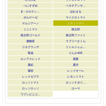
べにすずめ
ベネチアンサ…
β－カロテン…
ほれまる
ボルゲーゼ
マイクロトマト
マルジアーノ
ミディトマト
ミニトマト
桃太郎
桃太郎ゴールド
桃太郎ファイト
優糖星
ラブリーさくら
リオグランデ
リトルジェム…
竜福
りんか409
ルシアスレッド
麗夏
麗妃
麗月
麗容
レッドオーレ
レッドゼブラ
レモントマト
ロッソトマト
ロッソナポリ…
ロッソロッソ
ローマ
ワプシピニコ…