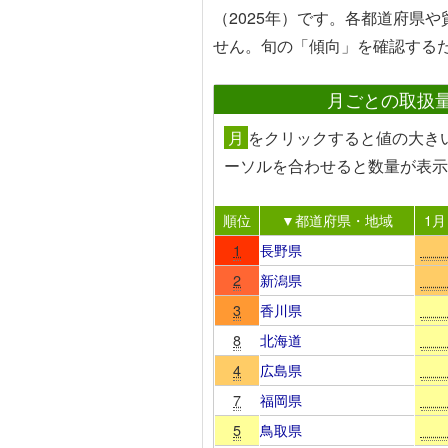
（2025年）です。各都道府県
せん。旬の「傾向」を確認する
月ごとの取扱
月
を
クリック
すると値の大き
ーソルを合わせる
と数量が表示
順位
▼都道府県・地域
1月
1
長野県
2
新潟県
3
香川県
8
北海道
4
広島県
7
福岡県
5
鳥取県