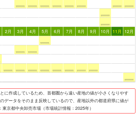
2月
3月
4月
5月
6月
7月
8月
9月
10月
11月
12月
とに作成しているため、首都圏から遠い産地の値が小さくなりやす
のデータをそのまま反映しているので、産地以外の都道府県に値が
：東京都中央卸売市場（市場統計情報：2025年）