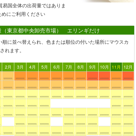
や貿易国全体の出荷量ではありま
ためにご利用ください
量（東京都中央卸売市場） エリンギだけ
い順に並べ替えられ、色または順位の付いた場所
にマウスカ
されます。
2月
3月
4月
5月
6月
7月
8月
9月
10月
11月
12月