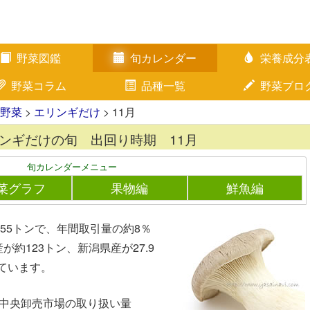
野菜図鑑
旬カレンダー
栄養成分
野菜コラム
品種一覧
野菜ブロ
野菜
>
エリンギだけ
> 11月
ンギだけの旬 出回り時期 11月
旬カレンダーメニュー
菜グラフ
果物編
鮮魚編
55トンで、年間取引量の約8％
約123トン、新潟県産が27.9
っています。
都中央卸売市場の取り扱い量