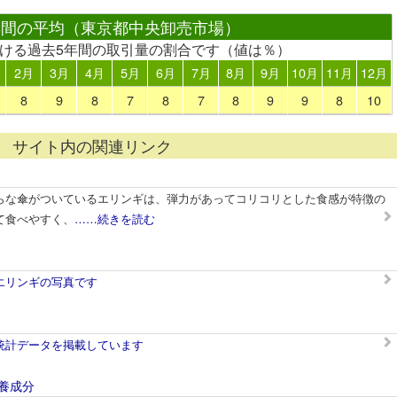
年間の平均（東京都中央卸売市場）
おける過去5年間の取引量の割合です（値は％）
2月
3月
4月
5月
6月
7月
8月
9月
10月
11月
12月
8
9
8
7
8
7
8
9
9
8
10
サイト内の関連リンク
らな傘がついているエリンギは、弾力があってコリコリとした食感が特徴の
て食べやすく、
……続きを読む
エリンギの写真です
統計データを掲載しています
養成分