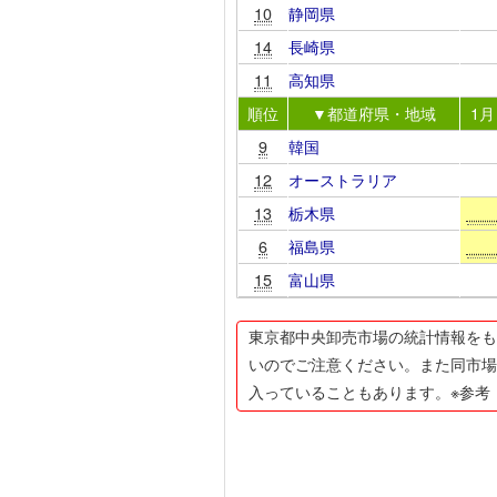
10
静岡県
14
長崎県
11
高知県
順位
▼都道府県・地域
1月
9
韓国
12
オーストラリア
13
栃木県
6
福島県
15
富山県
東京都中央卸売市場の統計情報をも
いのでご注意ください。また同市場
入っていることもあります。※参考