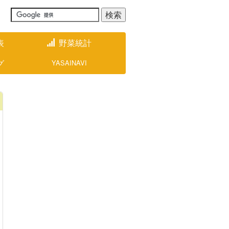
表
野菜統計
グ
YASAINAVI