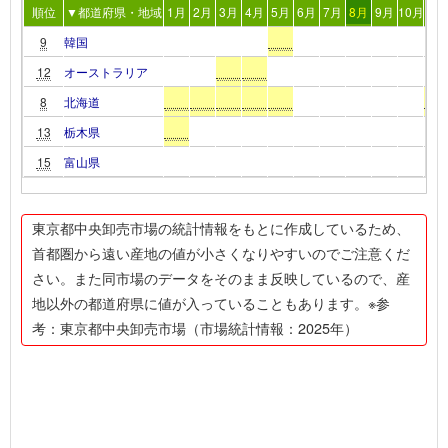
順位
▼都道府県・地域
1月
2月
3月
4月
5月
6月
7月
8月
9月
10月
11
9
韓国
12
オーストラリア
8
北海道
13
栃木県
15
富山県
東京都中央卸売市場の統計情報をもとに作成しているため、
首都圏から遠い産地の値が小さくなりやすいのでご注意くだ
さい。また同市場のデータをそのまま反映しているので、産
地以外の都道府県に値が入っていることもあります。※参
考：東京都中央卸売市場（市場統計情報：2025年）