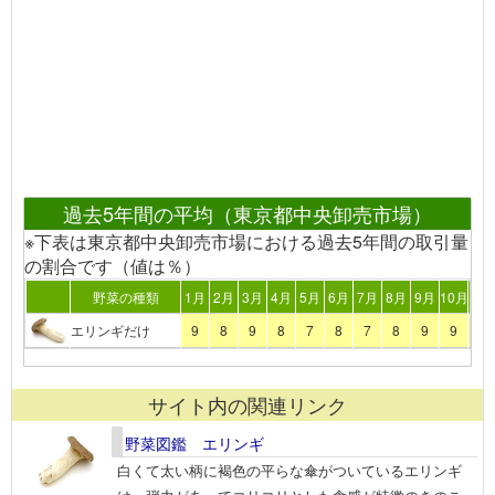
過去5年間の平均（東京都中央卸売市場）
※下表は東京都中央卸売市場における過去5年間の取引量
の割合です（値は％）
野菜の種類
1月
2月
3月
4月
5月
6月
7月
8月
9月
10月
11
エリンギだけ
9
8
9
8
7
8
7
8
9
9
8
サイト内の関連リンク
野菜図鑑 エリンギ
白くて太い柄に褐色の平らな傘がついているエリンギ