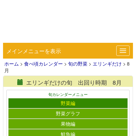
メインメニューを表示
Toggl
navig
ホーム
>
食べ頃カレンダー
>
旬の野菜
>
エリンギだけ
> 8
月
エリンギだけの旬 出回り時期 8月
旬カレンダーメニュー
野菜編
野菜グラフ
果物編
鮮魚編