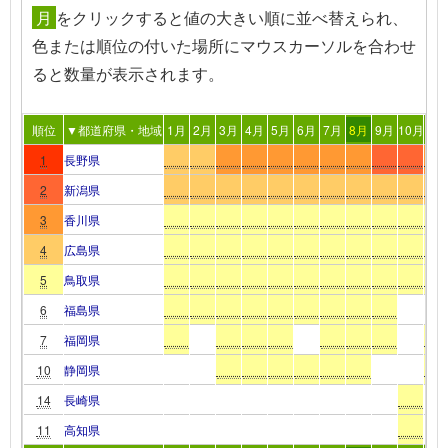
月
を
クリック
すると値の大きい順に並べ替えられ、
色または順位の付いた場所
にマウスカーソルを合わせ
る
と数量が表示されます。
順位
▼都道府県・地域
1月
2月
3月
4月
5月
6月
7月
8月
9月
10月
11
1
長野県
2
新潟県
3
香川県
4
広島県
5
鳥取県
6
福島県
7
福岡県
10
静岡県
14
長崎県
11
高知県