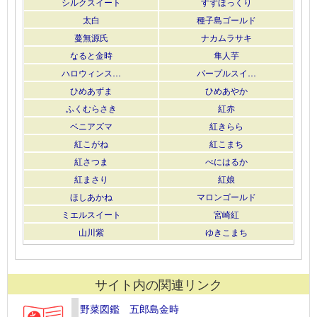
シルクスイート
すずほっくり
太白
種子島ゴールド
蔓無源氏
ナカムラサキ
なると金時
隼人芋
ハロウィンス…
パープルスイ…
ひめあずま
ひめあやか
ふくむらさき
紅赤
ベニアズマ
紅きらら
紅こがね
紅こまち
紅さつま
べにはるか
紅まさり
紅娘
ほしあかね
マロンゴールド
ミエルスイート
宮崎紅
山川紫
ゆきこまち
サイト内の関連リンク
野菜図鑑 五郎島金時