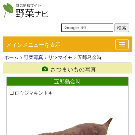
メインメニューを表示
Toggl
navig
ホーム
>
野菜写真
>
サツマイモ
> 五郎島金時
さつまいもの写真
五郎島金時
ゴロウジマキントキ