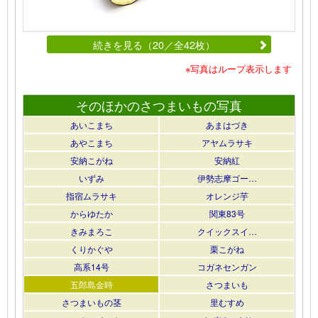
続きを見る（20／全42枚）
※写真はループ表示します
そのほかのさつまいもの写真
あいこまち
あまはづき
あやこまち
アヤムラサキ
安納こがね
安納紅
いずみ
伊勢志摩ゴー…
指宿ムラサキ
オレンジ芋
からゆたか
関東83号
きみまろこ
クイックスイ…
くりかぐや
栗こがね
高系14号
コガネセンガン
五郎島金時
さつまいも
さつまいもの茎
里むすめ