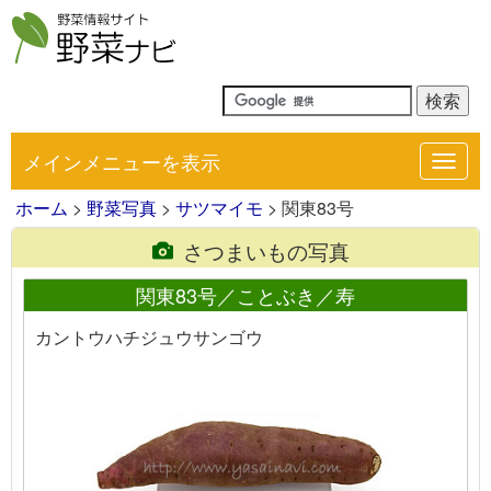
メインメニューを表示
Toggl
navig
ホーム
>
野菜写真
>
サツマイモ
> 関東83号
さつまいもの写真
関東83号／ことぶき／寿
カントウハチジュウサンゴウ