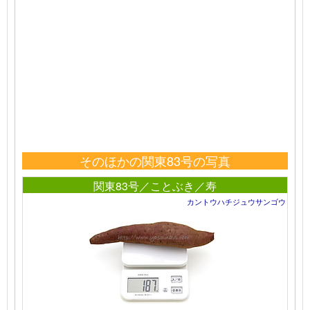
そのほかの関東83号の写真
関東83号／ことぶき／寿
カントウハチジュウサンゴウ