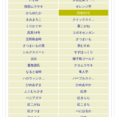
指宿ムラサキ
オレンジ芋
からゆたか
関東83号
きみまろこ
クイックスイ…
くりかぐや
栗こがね
高系14号
コガネセンガン
五郎島金時
さつまいも
さつまいもの茎
里むすめ
シルクスイート
すずほっくり
太白
種子島ゴールド
蔓無源氏
ナカムラサキ
なると金時
隼人芋
ハロウィンス…
パープルスイ…
ひめあずま
ひめあやか
ふくむらさき
紅赤
ベニアズマ
紅きらら
紅こがね
紅こまち
紅さつま
べにはるか