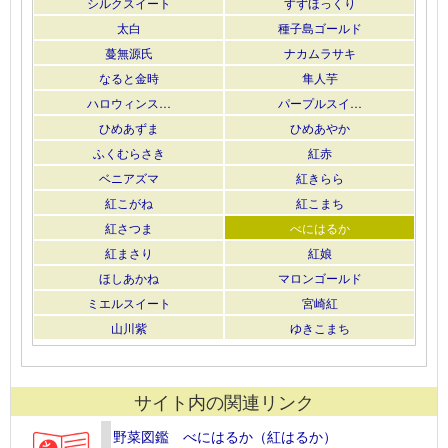
シルクスイート
すずほっくり
太白
種子島ゴールド
蔓無源氏
ナカムラサキ
なると金時
隼人芋
ハロウィンス…
パープルスイ…
ひめあずま
ひめあやか
ふくむらさき
紅赤
ベニアズマ
紅きらら
紅こがね
紅こまち
紅さつま
べにはるか
紅まさり
紅娘
ほしあかね
マロンゴールド
ミエルスイート
宮崎紅
山川紫
ゆきこまち
サイト内の関連リンク
野菜図鑑 べにはるか（紅はるか）