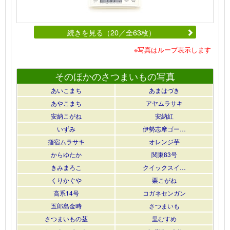
続きを見る（20／全63枚）
※写真はループ表示します
そのほかのさつまいもの写真
あいこまち
あまはづき
あやこまち
アヤムラサキ
安納こがね
安納紅
いずみ
伊勢志摩ゴー…
指宿ムラサキ
オレンジ芋
からゆたか
関東83号
きみまろこ
クイックスイ…
くりかぐや
栗こがね
高系14号
コガネセンガン
五郎島金時
さつまいも
さつまいもの茎
里むすめ