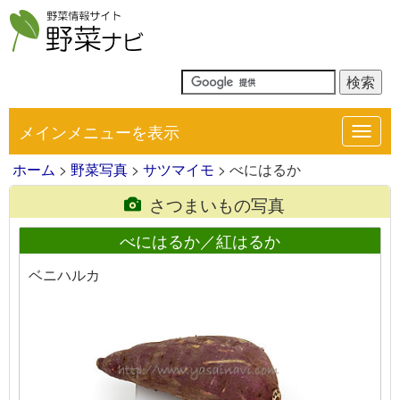
メインメニューを表示
Toggl
navig
ホーム
>
野菜写真
>
サツマイモ
> べにはるか
さつまいもの写真
べにはるか／紅はるか
ベニハルカ