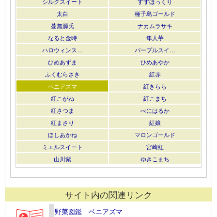
シルクスイート
すずほっくり
太白
種子島ゴールド
蔓無源氏
ナカムラサキ
なると金時
隼人芋
ハロウィンス…
パープルスイ…
ひめあずま
ひめあやか
ふくむらさき
紅赤
ベニアズマ
紅きらら
紅こがね
紅こまち
紅さつま
べにはるか
紅まさり
紅娘
ほしあかね
マロンゴールド
ミエルスイート
宮崎紅
山川紫
ゆきこまち
サイト内の関連リンク
野菜図鑑 ベニアズマ