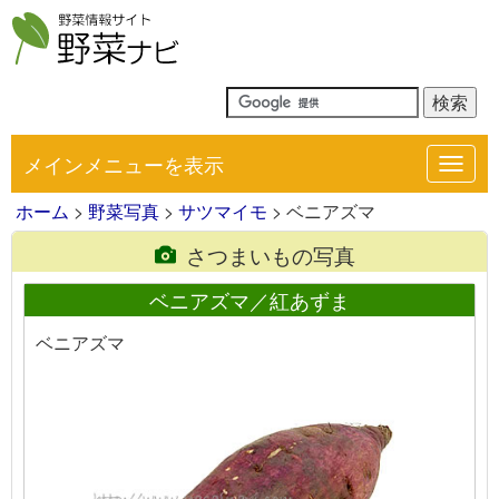
メインメニューを表示
Toggl
navig
ホーム
>
野菜写真
>
サツマイモ
> ベニアズマ
さつまいもの写真
ベニアズマ／紅あずま
ベニアズマ