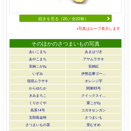
続きを見る（20／全22枚）
※写真はループ表示します
そのほかのさつまいもの写真
あいこまち
あまはづき
あやこまち
アヤムラサキ
安納こがね
安納紅
いずみ
伊勢志摩ゴー…
指宿ムラサキ
オレンジ芋
からゆたか
関東83号
きみまろこ
クイックスイ…
くりかぐや
栗こがね
高系14号
コガネセンガン
五郎島金時
さつまいも
さつまいもの茎
里むすめ