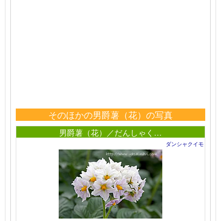
そのほかの男爵薯（花）の写真
男爵薯（花）／だんしゃく…
ダンシャクイモ