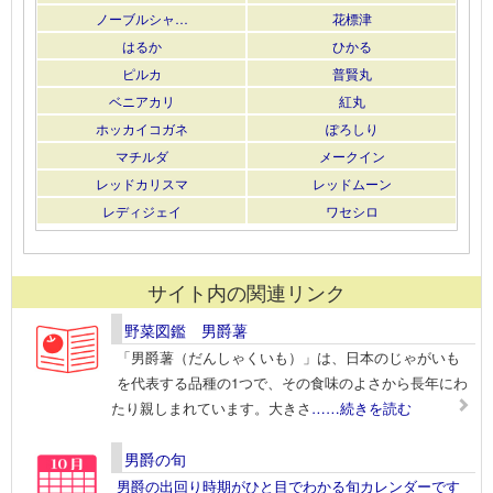
ノーブルシャ…
花標津
はるか
ひかる
ピルカ
普賢丸
ベニアカリ
紅丸
ホッカイコガネ
ぽろしり
マチルダ
メークイン
レッドカリスマ
レッドムーン
レディジェイ
ワセシロ
サイト内の関連リンク
野菜図鑑 男爵薯
「男爵薯（だんしゃくいも）」は、日本のじゃがいも
を代表する品種の1つで、その食味のよさから長年にわ
たり親しまれています。大きさ
……続きを読む
男爵の旬
男爵の出回り時期がひと目でわかる旬カレンダーです