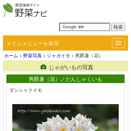
メインメニューを表示
Toggl
navig
ホーム
>
野菜写真
>
ジャガイモ
> 男爵薯（花）
じゃがいもの写真
男爵薯（花）／だんしゃくいも
ダンシャクイモ