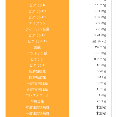
ビタミンK
11 mcg
ビタミンB1
0.1 mg
ビタミンB2
0.02 mg
ナイアシン
2.2 mg
ナイアシン当量
2.6 mg
ビタミンB6
0.24 mg
ビタミンB12
推計(0mcg)
葉酸
24 mcg
パントテン酸
0.5 mg
ビオチン
0.7 mcg
ビタミンC
16 mg
脂肪酸総量
5.28 g
飽和脂肪酸
0.41 g
3.33 g
一価不飽和脂肪酸
1.55 g
多価不飽和脂肪酸
コレステロール
1 mg
単糖当量
25.1 g
水溶性食物繊維
未測定
不溶性食物繊維
未測定