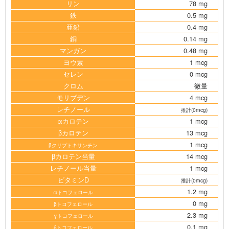
リン
78 mg
鉄
0.5 mg
亜鉛
0.4 mg
銅
0.14 mg
マンガン
0.48 mg
ヨウ素
1 mcg
セレン
0 mcg
クロム
微量
モリブデン
4 mcg
レチノール
推計(0mcg)
αカロテン
1 mcg
βカロテン
13 mcg
1 mcg
βクリプトキサンチン
βカロテン当量
14 mcg
レチノール当量
1 mcg
ビタミンD
推計(0mcg)
1.2 mg
αトコフェロール
0 mg
βトコフェロール
2.3 mg
γトコフェロール
0.1 mg
δトコフェロール