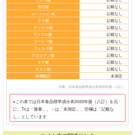
酒石酸
記載なし
記載なし
αケトグルタン酸
クエ酸
記載なし
サリチル酸
記載なし
Pクマル酸
記載なし
コーヒー酸
記載なし
フェルラ酸
記載なし
クロロゲン酸
記載なし
キナ酸
記載なし
オロト酸
記載なし
有機酸計
未測定
出典：日本食品標準成分表2020年版（八訂）
※この表では日本食品標準成分表2020年版（八訂）を元
に、Trは「微量」、－は「未測定」、空欄は「記載な
し」としています