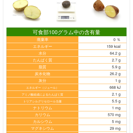
可食部100グラム中の含有量
廃棄率
0 ％
エネルギー
159 kcal
水分
64.2 g
たんぱく質
2.7 g
脂質
5.9 g
炭水化物
26.2 g
灰分
1 g
668 kJ
エネルギー（ジュール）
2.1 g
アミノ酸組成によるたんぱく質
5.5 g
トリアシルグリセロール当量
ナトリウム
1 mg
カリウム
570 mg
カルシウム
5 mg
マグネシウム
29 mg