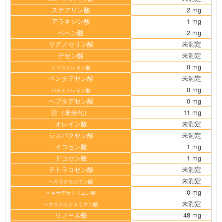
ステアリン酸
2 mg
アラキジン酸
1 mg
ベヘン酸
2 mg
リグノセリン酸
未測定
デセン酸
未測定
0 mg
ミリストレイン酸
ペンタデセン酸
未測定
0 mg
パルミトレイン酸
ヘプタデセン酸
0 mg
計（未分化）
11 mg
オレイン酸
未測定
シスバクセン酸
未測定
イコセン酸
1 mg
ドコセン酸
1 mg
テトラコセン酸
未測定
未測定
ヘキサデカジエン酸
0 mg
ヘキサデカトリエン酸
未測定
ヘキサデカテトラエン酸
リノール酸
48 mg