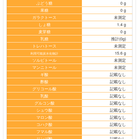
ぶどう糖
0 g
果糖
0 g
ガラクトース
未測定
しょ糖
1.4 g
麦芽糖
0 g
乳糖
推計(0g)
トレハトース
未測定
15.6 g
利用可能炭水化物計
ソルビトール
未測定
マンニトール
未測定
ギ酸
記載なし
酢酸
記載なし
グリコール酸
記載なし
乳酸
記載なし
グルコン酸
記載なし
シュウ酸
記載なし
マロン酸
記載なし
コハク酸
記載なし
フマル酸
記載なし
リンゴ酸
記載なし