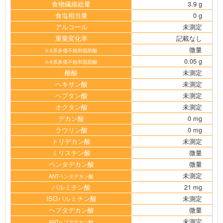
食物繊維総量
3.9 g
食塩相当量
0 g
アルコール
未測定
重量変化率
記載なし
微量
n-3系多価不飽和脂肪酸
0.05 g
n-6系多価不飽和脂肪酸
酪酸
未測定
ヘキサン酸
未測定
ヘプタン酸
未測定
オクタン酸
未測定
デカン酸
0 mg
ラウリン酸
0 mg
トリデカン酸
未測定
ミリスチン酸
微量
ペンタデカン酸
微量
未測定
ANTペンタデカン酸
パルミチン酸
21 mg
ISOパルミチン酸
未測定
ヘプタデカン酸
微量
未測定
ANTヘプタデカン酸