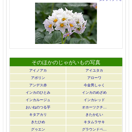
そのほかのじゃがいもの写真
アイノアカ
アイユタカ
アポリン
アローワ
アンデス赤
今金男しゃく
インカのひとみ
インカのめざめ
インカルージュ
インカレッド
おいねのつる芋
オホーツクチ…
キタアカリ
きたかむい
きたひめ
キタムラサキ
グゥエン
グラウンドペ…