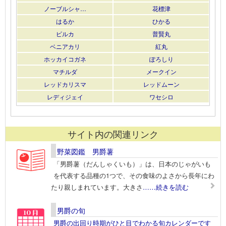
ノーブルシャ…
花標津
はるか
ひかる
ピルカ
普賢丸
ベニアカリ
紅丸
ホッカイコガネ
ぽろしり
マチルダ
メークイン
レッドカリスマ
レッドムーン
レディジェイ
ワセシロ
サイト内の関連リンク
野菜図鑑 男爵薯
「男爵薯（だんしゃくいも）」は、日本のじゃがいも
を代表する品種の1つで、その食味のよさから長年にわ
たり親しまれています。大きさ
……続きを読む
男爵の旬
男爵の出回り時期がひと目でわかる旬カレンダーです