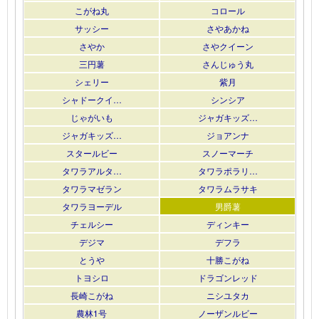
こがね丸
コロール
サッシー
さやあかね
さやか
さやクイーン
三円薯
さんじゅう丸
シェリー
紫月
シャドークイ…
シンシア
じゃがいも
ジャガキッズ…
ジャガキッズ…
ジョアンナ
スタールビー
スノーマーチ
タワラアルタ…
タワラポラリ…
タワラマゼラン
タワラムラサキ
タワラヨーデル
男爵薯
チェルシー
ディンキー
デジマ
デフラ
とうや
十勝こがね
トヨシロ
ドラゴンレッド
長崎こがね
ニシユタカ
農林1号
ノーザンルビー