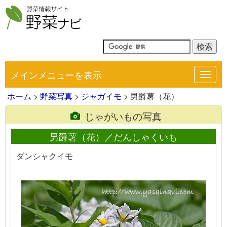
メインメニューを表示
Toggl
navig
ホーム
>
野菜写真
>
ジャガイモ
> 男爵薯（花）
じゃがいもの写真
男爵薯（花）／だんしゃくいも
ダンシャクイモ