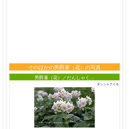
そのほかの男爵薯（花）の写真
男爵薯（花）／だんしゃく…
ダンシャクイモ