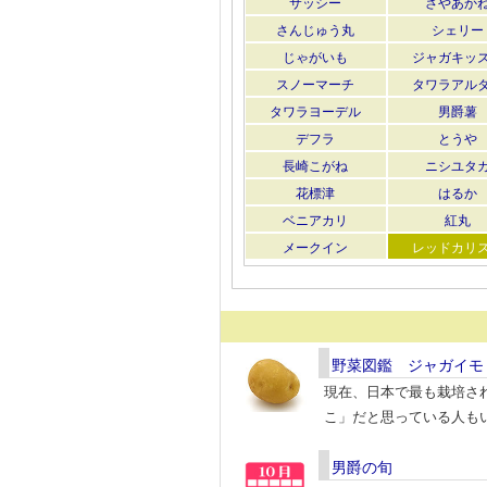
サッシー
さやあか
さんじゅう丸
シェリー
じゃがいも
ジャガキッ
スノーマーチ
タワラアル
タワラヨーデル
男爵薯
デフラ
とうや
長崎こがね
ニシユタ
花標津
はるか
ベニアカリ
紅丸
メークイン
レッドカリ
野菜図鑑 ジャガイモ
現在、日本で最も栽培さ
こ」だと思っている人も
男爵の旬