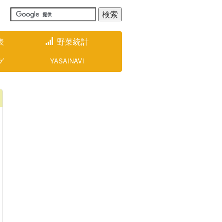
表
野菜統計
グ
YASAINAVI