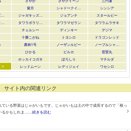
ね
さやか
さやクイーン
三円薯
紫月
シャドークイ…
シンシア
ズ…
ジャガキッズ…
ジョアンナ
スタールビー
タ…
タワラポラリ…
タワラマゼラン
タワラムラサキ
チェルシー
ディンキー
デジマ
十勝こがね
トヨシロ
ドラゴンレッド
カ
農林1号
ノーザンルビー
ノーブルシャ…
ひかる
ピルカ
普賢丸
ホッカイコガネ
ぽろしり
マチルダ
スマ
レッドムーン
レディジェイ
ワセシロ
サイト内の関連リンク
れている野菜はじゃがいもです。じゃがいもは土の中で成長するので「根っ
いるかもしれま
……続きを読む