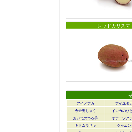
レッドカリスマ
アイノアカ
アイユタ
今金男しゃく
インカのひ
おいねのつる芋
オホーツク
キタムラサキ
グゥエン