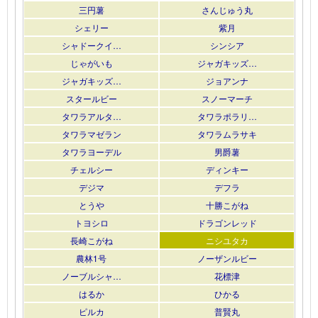
三円薯
さんじゅう丸
シェリー
紫月
シャドークイ…
シンシア
じゃがいも
ジャガキッズ…
ジャガキッズ…
ジョアンナ
スタールビー
スノーマーチ
タワラアルタ…
タワラポラリ…
タワラマゼラン
タワラムラサキ
タワラヨーデル
男爵薯
チェルシー
ディンキー
デジマ
デフラ
とうや
十勝こがね
トヨシロ
ドラゴンレッド
長崎こがね
ニシユタカ
農林1号
ノーザンルビー
ノーブルシャ…
花標津
はるか
ひかる
ピルカ
普賢丸