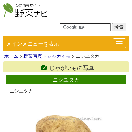
メインメニューを表示
Toggl
navig
ホーム
>
野菜写真
>
ジャガイモ
> ニシユタカ
じゃがいもの写真
ニシユタカ
ニシユタカ