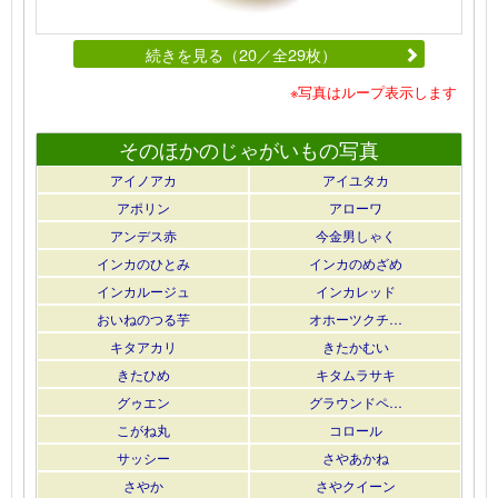
続きを見る（20／全29枚）
※写真はループ表示します
そのほかのじゃがいもの写真
アイノアカ
アイユタカ
アポリン
アローワ
アンデス赤
今金男しゃく
インカのひとみ
インカのめざめ
インカルージュ
インカレッド
おいねのつる芋
オホーツクチ…
キタアカリ
きたかむい
きたひめ
キタムラサキ
グゥエン
グラウンドペ…
こがね丸
コロール
サッシー
さやあかね
さやか
さやクイーン