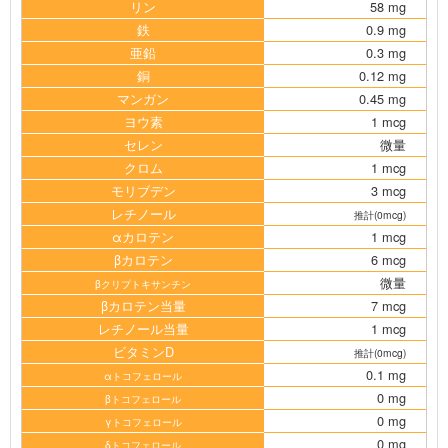
リン
58 mg
鉄
0.9 mg
亜鉛
0.3 mg
銅
0.12 mg
マンガン
0.45 mg
ヨウ素
1 mcg
セレン
微量
クロム
1 mcg
モリブデン
3 mcg
レチノール
推計(0mcg)
αカロテン
1 mcg
βカロテン
6 mcg
微量
βクリプトキサンチン
βカロテン当量
7 mcg
レチノール当量
1 mcg
ビタミンD
推計(0mcg)
0.1 mg
αトコフェロール
0 mg
βトコフェロール
0 mg
γトコフェロール
0 mg
δトコフェロール