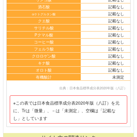
酒石酸
記載なし
記載なし
αケトグルタン酸
クエ酸
記載なし
サリチル酸
記載なし
Pクマル酸
記載なし
コーヒー酸
記載なし
フェルラ酸
記載なし
クロロゲン酸
記載なし
キナ酸
記載なし
オロト酸
記載なし
有機酸計
未測定
出典：日本食品標準成分表2020年版（八訂）
※この表では日本食品標準成分表2020年版（八訂）を元
に、Trは「微量」、－は「未測定」、空欄は「記載な
し」としています