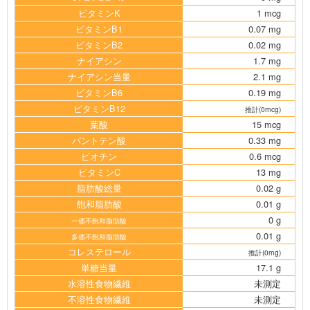
ビタミンK
1 mcg
ビタミンB1
0.07 mg
ビタミンB2
0.02 mg
ナイアシン
1.7 mg
ナイアシン当量
2.1 mg
ビタミンB6
0.19 mg
ビタミンB12
推計(0mcg)
葉酸
15 mcg
パントテン酸
0.33 mg
ビオチン
0.6 mcg
ビタミンC
13 mg
脂肪酸総量
0.02 g
飽和脂肪酸
0.01 g
0 g
一価不飽和脂肪酸
0.01 g
多価不飽和脂肪酸
コレステロール
推計(0mg)
単糖当量
17.1 g
水溶性食物繊維
未測定
不溶性食物繊維
未測定