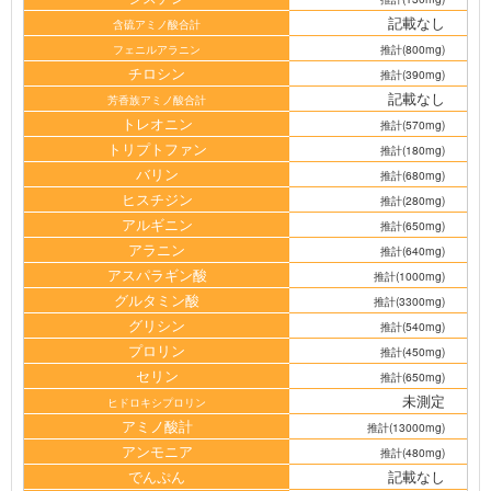
記載なし
含硫アミノ酸合計
フェニルアラニン
推計(800mg)
チロシン
推計(390mg)
記載なし
芳香族アミノ酸合計
トレオニン
推計(570mg)
トリプトファン
推計(180mg)
バリン
推計(680mg)
ヒスチジン
推計(280mg)
アルギニン
推計(650mg)
アラニン
推計(640mg)
アスパラギン酸
推計(1000mg)
グルタミン酸
推計(3300mg)
グリシン
推計(540mg)
プロリン
推計(450mg)
セリン
推計(650mg)
未測定
ヒドロキシプロリン
アミノ酸計
推計(13000mg)
アンモニア
推計(480mg)
でんぷん
記載なし