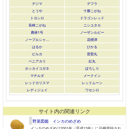
デジマ
デフラ
とうや
十勝こがね
トヨシロ
ドラゴンレッド
長崎こがね
ニシユタカ
農林1号
ノーザンルビー
ノーブルシャ…
花標津
はるか
ひかる
ピルカ
普賢丸
ベニアカリ
紅丸
ホッカイコガネ
ぽろしり
マチルダ
メークイン
レッドカリスマ
レッドムーン
レディジェイ
ワセシロ
サイト内の関連リンク
野菜図鑑 インカのめざめ
インカのめざめは2001年（平成13年）に品種登録され