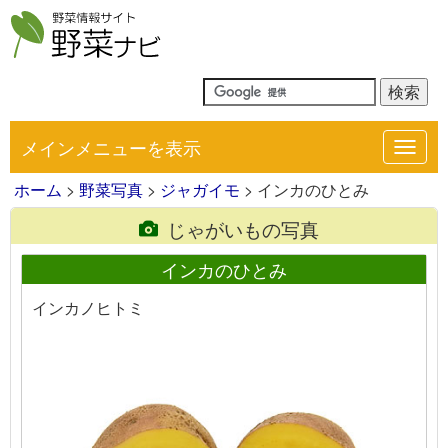
メインメニューを表示
Toggl
navig
ホーム
>
野菜写真
>
ジャガイモ
> インカのひとみ
じゃがいもの写真
インカのひとみ
インカノヒトミ