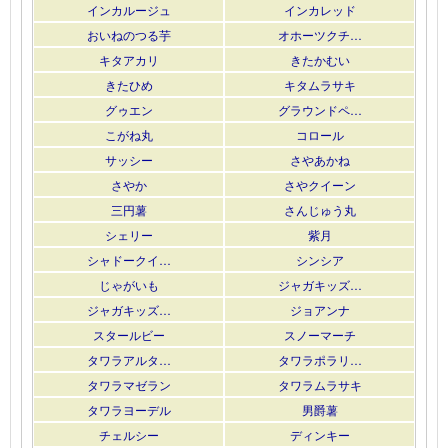
インカルージュ
インカレッド
おいねのつる芋
オホーツクチ…
キタアカリ
きたかむい
きたひめ
キタムラサキ
グゥエン
グラウンドペ…
こがね丸
コロール
サッシー
さやあかね
さやか
さやクイーン
三円薯
さんじゅう丸
シェリー
紫月
シャドークイ…
シンシア
じゃがいも
ジャガキッズ…
ジャガキッズ…
ジョアンナ
スタールビー
スノーマーチ
タワラアルタ…
タワラポラリ…
タワラマゼラン
タワラムラサキ
タワラヨーデル
男爵薯
チェルシー
ディンキー