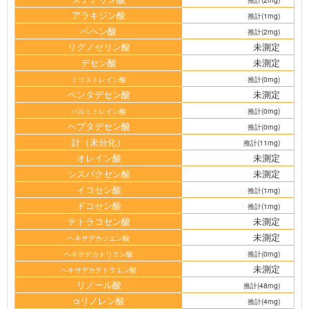
アラキジン酸
推計(1mg)
ベヘン酸
推計(2mg)
リグノセリン酸
未測定
デセン酸
未測定
ミリストレイン酸
推計(0mg)
ペンタデセン酸
未測定
パルミトレイン酸
推計(0mg)
ヘプタデセン酸
推計(0mg)
計（未分化）
推計(11mg)
オレイン酸
未測定
シスバクセン酸
未測定
イコセン酸
推計(1mg)
ドコセン酸
推計(1mg)
テトラコセン酸
未測定
未測定
ヘキサデカジエン酸
ヘキサデカトリエン酸
推計(0mg)
未測定
ヘキサデカテトラエン酸
リノール酸
推計(48mg)
αリノレン酸
推計(4mg)