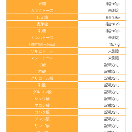
果糖
推計(0g)
ガラクトース
未測定
しょ糖
推計(1.5g)
麦芽糖
推計(0g)
乳糖
推計(0g)
トレハトース
未測定
15.7 g
利用可能炭水化物計
ソルビトール
未測定
マンニトール
未測定
ギ酸
記載なし
酢酸
記載なし
グリコール酸
記載なし
乳酸
記載なし
グルコン酸
記載なし
シュウ酸
記載なし
マロン酸
記載なし
コハク酸
記載なし
フマル酸
記載なし
リンゴ酸
記載なし