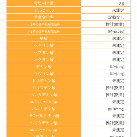
食塩相当量
0 g
アルコール
未測定
重量変化率
記載なし
推計(微量)
n-3系多価不飽和脂肪酸
n-6系多価不飽和脂肪酸
推計(0.05g)
酪酸
未測定
ヘキサン酸
未測定
ヘプタン酸
未測定
オクタン酸
未測定
デカン酸
推計(0mg)
ラウリン酸
推計(0mg)
トリデカン酸
未測定
ミリスチン酸
推計(微量)
ペンタデカン酸
推計(微量)
未測定
ANTペンタデカン酸
パルミチン酸
推計(21mg)
ISOパルミチン酸
未測定
ヘプタデカン酸
推計(微量)
未測定
ANTヘプタデカン酸
ステアリン酸
推計(2mg)