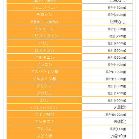
含硫アミノ酸合計
フェニルアラニン
推計(470mg)
チロシン
推計(280mg)
記載なし
芳香族アミノ酸合計
トレオニン
推計(330mg)
トリプトファン
推計(79mg)
バリン
推計(430mg)
ヒスチジン
推計(260mg)
アルギニン
推計(990mg)
アラニン
推計(440mg)
アスパラギン酸
推計(1100mg)
グルタミン酸
推計(1600mg)
グリシン
推計(380mg)
プロリン
推計(390mg)
セリン
推計(460mg)
未測定
ヒドロキシプロリン
アミノ酸計
推計(9100mg)
アンモニア
未測定
でんぷん
推計(11.0g)
ぶどう糖
推計(0g)