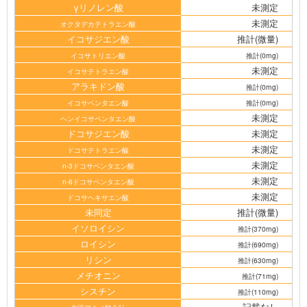
γリノレン酸
未測定
未測定
オクタデカテトラエン酸
イコサジエン酸
推計(微量)
イコサトリエン酸
推計(0mg)
未測定
イコサテトラエン酸
アラキドン酸
推計(0mg)
イコサペンタエン酸
推計(0mg)
未測定
ヘンイコサペンタエン酸
ドコサジエン酸
未測定
未測定
ドコサテトラエン酸
未測定
n-3ドコサペンタエン酸
未測定
n-6ドコサペンタエン酸
未測定
ドコサヘキサエン酸
未同定
推計(微量)
イソロイシン
推計(370mg)
ロイシン
推計(690mg)
リシン
推計(630mg)
メチオニン
推計(71mg)
シスチン
推計(110mg)
記載なし