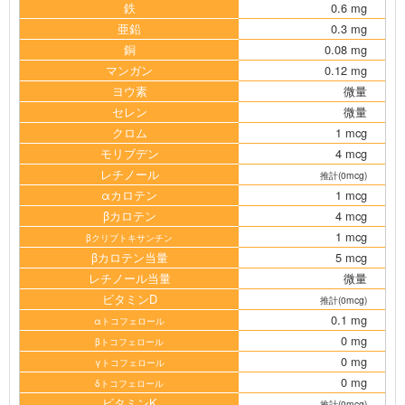
鉄
0.6 mg
亜鉛
0.3 mg
銅
0.08 mg
マンガン
0.12 mg
ヨウ素
微量
セレン
微量
クロム
1 mcg
モリブデン
4 mcg
レチノール
推計(0mcg)
αカロテン
1 mcg
βカロテン
4 mcg
1 mcg
βクリプトキサンチン
βカロテン当量
5 mcg
レチノール当量
微量
ビタミンD
推計(0mcg)
0.1 mg
αトコフェロール
0 mg
βトコフェロール
0 mg
γトコフェロール
0 mg
δトコフェロール
ビタミンK
推計(0mcg)