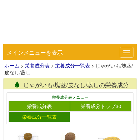
メインメニューを表示
Toggl
navig
ホーム
>
栄養成分表
>
栄養成分一覧表
> じゃがいも/塊茎/
皮なし/蒸し
じゃがいも/塊茎/皮なし/蒸しの栄養成分
栄養成分表メニュー
栄養成分表
栄養成分トップ30
栄養成分一覧表