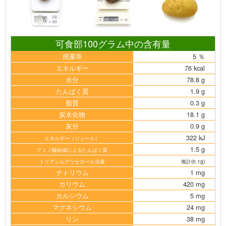
可食部100グラム中の含有量
廃棄率
5 ％
エネルギー
76 kcal
水分
78.8 g
たんぱく質
1.9 g
脂質
0.3 g
炭水化物
18.1 g
灰分
0.9 g
322 kJ
エネルギー（ジュール）
1.5 g
アミノ酸組成によるたんぱく質
トリアシルグリセロール当量
推計(0.1g)
ナトリウム
1 mg
カリウム
420 mg
カルシウム
5 mg
マグネシウム
24 mg
リン
38 mg