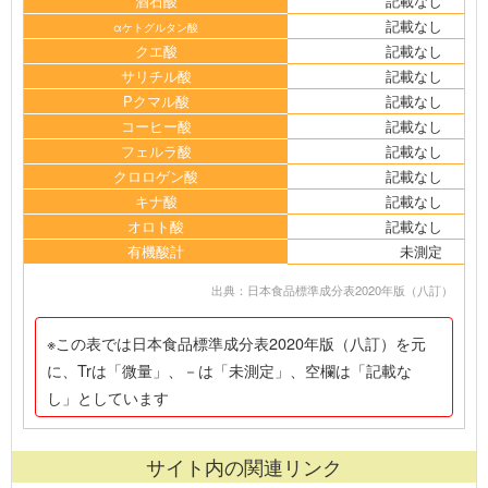
酒石酸
記載なし
記載なし
αケトグルタン酸
クエ酸
記載なし
サリチル酸
記載なし
Pクマル酸
記載なし
コーヒー酸
記載なし
フェルラ酸
記載なし
クロロゲン酸
記載なし
キナ酸
記載なし
オロト酸
記載なし
有機酸計
未測定
出典：日本食品標準成分表2020年版（八訂）
※この表では日本食品標準成分表2020年版（八訂）を元
に、Trは「微量」、－は「未測定」、空欄は「記載な
し」としています
サイト内の関連リンク