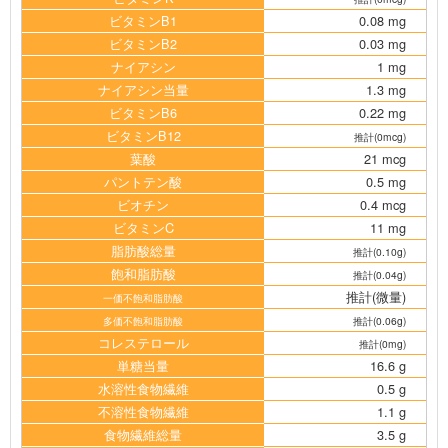
ビタミンB1
0.08 mg
ビタミンB2
0.03 mg
ナイアシン
1 mg
ナイアシン当量
1.3 mg
ビタミンB6
0.22 mg
ビタミンB12
推計(0mcg)
葉酸
21 mcg
パントテン酸
0.5 mg
ビオチン
0.4 mcg
ビタミンC
11 mg
脂肪酸総量
推計(0.10g)
飽和脂肪酸
推計(0.04g)
推計(微量)
一価不飽和脂肪酸
多価不飽和脂肪酸
推計(0.06g)
コレステロール
推計(0mg)
単糖当量
16.6 g
水溶性食物繊維
0.5 g
不溶性食物繊維
1.1 g
食物繊維総量
3.5 g