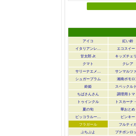
アイコ
紅い鈴
イタリアンレ…
エコスイー
甘太郎 Jr.
キッズチェ
クマト
クレア
サリーナエメ…
サンマルツ
シュガープラム
湘南ポモロ
鈴姫
スペックル
ちばさんさん
調理用トマ
トゥインクル
トスカーナ
夏の旬
華おとめ
ピッコラルー…
ピンキー
フラガール
フルティ
ぷちぷよ
プチポンロ