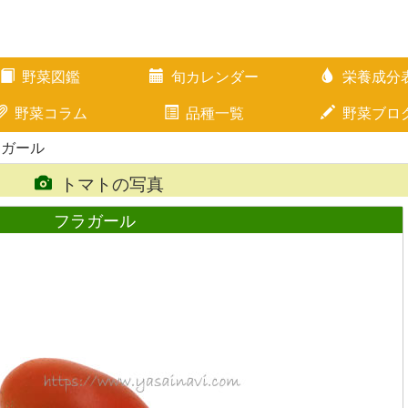
野菜図鑑
旬カレンダー
栄養成分
野菜コラム
品種一覧
野菜ブロ
ラガール
トマトの写真
フラガール