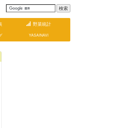
表
野菜統計
グ
YASAINAVI