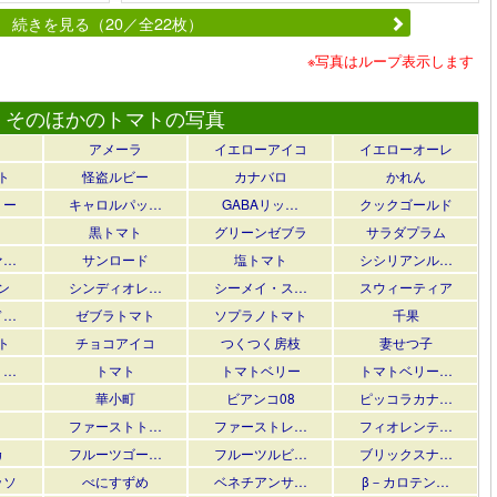
続きを見る（20／全22枚）
※写真はループ表示します
そのほかのトマトの写真
アメーラ
イエローアイコ
イエローオーレ
ト
怪盗ルビー
カナバロ
かれん
リー
キャロルパッ…
GABAリッ…
クックゴールド
黒トマト
グリーンゼブラ
サラダプラム
ァ…
サンロード
塩トマト
シシリアンル…
ン
シンディオレ…
シーメイ・ス…
スウィーティア
ド…
ゼブラトマト
ソプラノトマト
千果
ト
チョコアイコ
つくつく房枝
妻せつ子
・…
トマト
トマトベリー
トマトベリー…
華小町
ビアンコ08
ピッコラカナ…
ファーストト…
ファーストレ…
フィオレンテ…
カ
フルーツゴー…
フルーツルビ…
ブリックスナ…
ッソ
べにすずめ
ベネチアンサ…
β－カロテン…