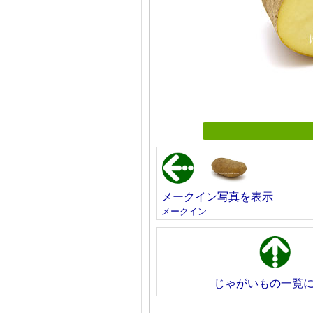
メークイン写真を表示
メークイン
じゃがいもの一覧