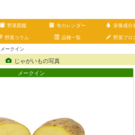
野菜図鑑
旬カレンダー
栄養成分
野菜コラム
品種一覧
野菜ブロ
 メークイン
じゃがいもの写真
メークイン