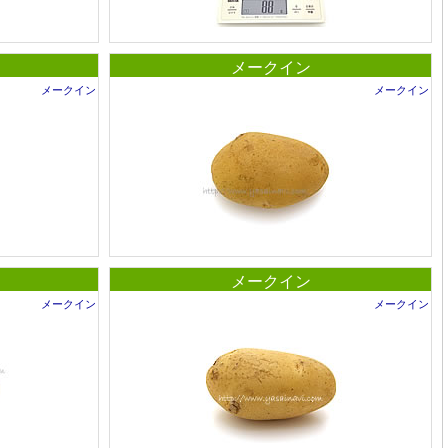
メークイン
メークイン
メークイン
メークイン
メークイン
メークイン