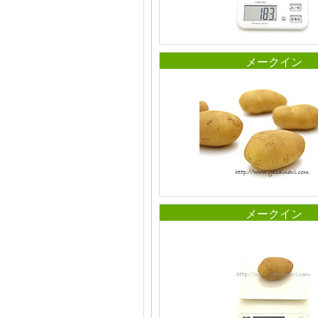
メークイン
メークイン