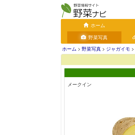
ホーム
野菜写真
ホーム
>
野菜写真
>
ジャガイモ
>
メークイン