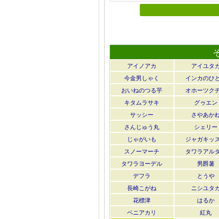
アイノアカ
アイユタ
今金男しゃく
インカのひ
おいねのつる芋
オホーツク
キタムラサキ
グゥエン
サッシー
さやあか
さんじゅう丸
シェリー
じゃがいも
ジャガキッ
スノーマーチ
タワラアル
タワラヨーデル
男爵薯
デフラ
とうや
長崎こがね
ニシユタ
花標津
はるか
ベニアカリ
紅丸