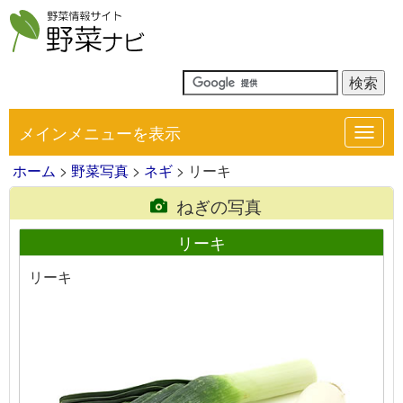
メインメニューを表示
Toggl
navig
ホーム
>
野菜写真
>
ネギ
> リーキ
ねぎの写真
リーキ
リーキ