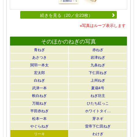
続きを見る（20／全23枚）
※写真はループ表示します
そのほかのねぎの写真
青ねぎ
赤ねぎ
あさつき
岩津ねぎ
関羽一本太
九条ねぎ
宏太郎
下仁田ねぎ
白ねぎ
上州ねぎ
武津一本
夏扇4号
軟白ねぎ
ねぎ坊主
万能ねぎ
ひたち紅っこ
平田赤ねぎ
ホワイトタイ…
松本一本
芽ネギ
やぐらねぎ
雷帝下仁田ねぎ
リーキ
わけぎ