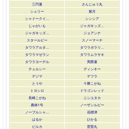
三円薯
さんじゅう丸
シェリー
紫月
シャドークイ…
シンシア
じゃがいも
ジャガキッズ…
ジャガキッズ…
ジョアンナ
スタールビー
スノーマーチ
タワラアルタ…
タワラポラリ…
タワラマゼラン
タワラムラサキ
タワラヨーデル
男爵薯
チェルシー
ディンキー
デジマ
デフラ
とうや
十勝こがね
トヨシロ
ドラゴンレッド
長崎こがね
ニシユタカ
農林1号
ノーザンルビー
ノーブルシャ…
花標津
はるか
ひかる
ピルカ
普賢丸