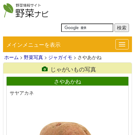
メインメニューを表示
Toggl
navig
ホーム
>
野菜写真
>
ジャガイモ
> さやあかね
じゃがいもの写真
さやあかね
サヤアカネ