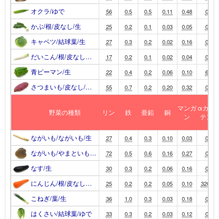
オクラ/ゆで
56
0.5
0.5
0.11
0.48
0
かぶ/根/皮なし/生
25
0.2
0.1
0.03
0.05
0
キャベツ/結球葉/生
27
0.3
0.2
0.02
0.16
0
だいこん/根/皮なし…
17
0.2
0.1
0.02
0.04
0
青ピーマン/生
22
0.4
0.2
0.06
0.10
6
さつまいも/皮なし/…
55
0.7
0.2
0.20
0.32
0
マンガ
αカロ
野菜の種類
リン
鉄
亜鉛
銅
ン
テン
ながいも/ながいも/生
27
0.4
0.3
0.10
0.03
0
ながいも/やまといも…
72
0.5
0.6
0.16
0.27
0
なす/生
30
0.3
0.2
0.06
0.16
0
にんじん/根/皮なし…
25
0.2
0.2
0.05
0.10
3200
こねぎ/葉/生
36
1.0
0.3
0.03
0.18
0
はくさい/結球葉/ゆで
33
0.3
0.2
0.03
0.12
0