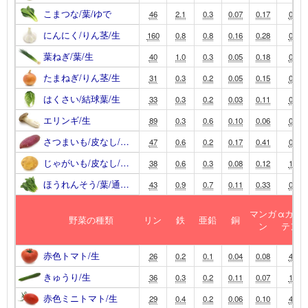
こまつな/葉/ゆで
46
2.1
0.3
0.07
0.17
0
にんにく/りん茎/生
160
0.8
0.8
0.16
0.28
0
葉ねぎ/葉/生
40
1.0
0.3
0.05
0.18
0
たまねぎ/りん茎/生
31
0.3
0.2
0.05
0.15
0
はくさい/結球葉/生
33
0.3
0.2
0.03
0.11
0
エリンギ/生
89
0.3
0.6
0.10
0.06
0
さつまいも/皮なし/…
47
0.6
0.2
0.17
0.41
0
じゃがいも/皮なし/…
38
0.6
0.3
0.08
0.12
1
ほうれんそう/葉/通…
43
0.9
0.7
0.11
0.33
0
マンガ
αカロ
野菜の種類
リン
鉄
亜鉛
銅
ン
テン
赤色トマト/生
26
0.2
0.1
0.04
0.08
4
きゅうり/生
36
0.3
0.2
0.11
0.07
1
赤色ミニトマト/生
29
0.4
0.2
0.06
0.10
4