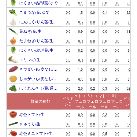
はくさい/結球葉/ゆで
0.0
0.1
0.0
0.0
0.0
87
こまつな/葉/ゆで
0.0
1.5
0.0
0.1
0.0
320
にんにく/りん茎/生
0.0
0.5
0.0
0.0
0.0
0
葉ねぎ/葉/生
0.0
0.9
0.0
0.0
0.0
110
たまねぎ/りん茎/生
0.0
0.0
0.0
0.0
0.0
0
はくさい/結球葉/生
0.0
0.2
0.0
0.0
0.0
59
エリンギ/生
1.2
0.0
0.0
0.0
0.0
0
さつまいも/皮なし/…
0.0
1.5
0.0
0.0
0.0
0
じゃがいも/皮なし/…
0.0
0.1
0.0
0.0
0.0
0
ほうれんそう/葉/通…
0.0
2.6
0.2
0.3
0.0
320
αトコ
βトコ
γトコ
δトコ
ビタミ
ビタミ
野菜の種類
フェロ
フェロ
フェロ
フェロ
ンD
ンK
ール
ール
ール
ール
赤色トマト/生
0.0
0.9
0.0
0.2
0.0
4
きゅうり/生
0.0
0.3
0.0
0.0
0.0
34
赤色ミニトマト/生
0.0
0.9
0.0
0.5
0.0
7