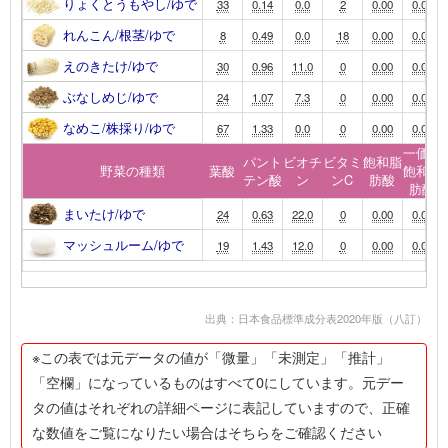
りょくとうもやし/ゆで
33
0.14
0.0
2
0.00
0.00
れんこん/根茎/ゆで
8
0.49
0.0
18
0.00
0.00
えのきたけ/ゆで
30
0.96
11.0
0
0.00
0.00
ぶなしめじ/ゆで
24
1.07
7.3
0
0.00
0.00
なめこ/株採り/ゆで
67
1.33
0.0
0
0.00
0.00
一価不
パント
ビオチ
ビタミ
飽和脂
野菜の種類
葉酸
飽和脂
テン酸
ン
ンC
肪酸
肪酸
まいたけ/ゆで
24
0.63
22.0
0
0.00
0.00
マッシュルーム/ゆで
19
1.43
12.0
0
0.00
0.00
出典：日本食品標準成分表2020年版（八訂）
※この表では元データの値が「微量」「未測定」「推計」
「空欄」になっているものはすべて0にしています。元デー
タの値はそれぞれの詳細ページに表記していますので、正確
な数値をご覧になりたい場合はそちらをご確認ください