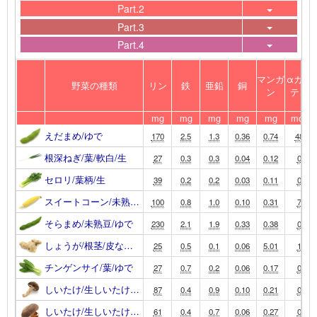
Part.2
Part.3
Part.4
マンガ
αカロ
野菜の種類
リン
鉄
亜鉛
銅
ン
テン
mg
mg
mg
mg
mg
mcg
えだまめ/ゆで
170
2.5
1.3
0.36
0.74
48
根深ねぎ/葉/軟白/生
27
0.3
0.3
0.04
0.12
0
セロリ/葉柄/生
39
0.2
0.2
0.03
0.11
0
スイートコーン/未熟…
100
0.8
1.0
0.10
0.31
7
そらまめ/未熟豆/ゆで
230
2.1
1.9
0.33
0.38
0
しょうが/根茎/皮な…
25
0.5
0.1
0.06
5.01
1
チンゲンサイ/葉/ゆで
27
0.7
0.2
0.06
0.17
0
しいたけ/生しいたけ…
87
0.4
0.9
0.10
0.21
0
しいたけ/生しいたけ…
61
0.4
0.7
0.06
0.27
0