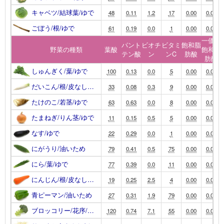
キャベツ/結球葉/ゆで
48
0.11
1.2
17
0.00
0.00
ごぼう/根/ゆで
61
0.19
0.0
1
0.00
0.00
一価不
パント
ビオチ
ビタミ
飽和脂
野菜の種類
葉酸
飽和脂
テン酸
ン
ンC
肪酸
肪酸
しゅんぎく/葉/ゆで
100
0.13
0.0
5
0.00
0.00
だいこん/根/皮なし…
33
0.08
0.3
9
0.00
0.00
たけのこ/若茎/ゆで
63
0.63
0.0
8
0.00
0.00
たまねぎ/りん茎/ゆで
11
0.15
0.5
5
0.00
0.00
なす/ゆで
22
0.29
0.0
1
0.00
0.00
にがうり/油いため
79
0.41
0.5
75
0.00
0.00
にら/葉/ゆで
77
0.39
0.0
11
0.00
0.00
にんじん/根/皮なし…
19
0.25
2.5
4
0.00
0.00
青ピーマン/油いため
27
0.31
1.9
79
0.00
0.00
ブロッコリー/花序/…
120
0.74
7.1
55
0.00
0.00