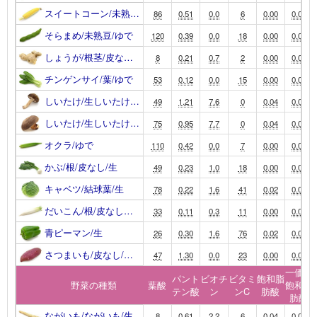
スイートコーン/未熟…
86
0.51
0.0
6
0.00
0.00
そらまめ/未熟豆/ゆで
120
0.39
0.0
18
0.00
0.00
しょうが/根茎/皮な…
8
0.21
0.7
2
0.00
0.00
チンゲンサイ/葉/ゆで
53
0.12
0.0
15
0.00
0.00
しいたけ/生しいたけ…
49
1.21
7.6
0
0.04
0.01
しいたけ/生しいたけ…
75
0.95
7.7
0
0.04
0.01
オクラ/ゆで
110
0.42
0.0
7
0.00
0.00
かぶ/根/皮なし/生
49
0.23
1.0
18
0.00
0.00
キャベツ/結球葉/生
78
0.22
1.6
41
0.02
0.01
だいこん/根/皮なし…
33
0.11
0.3
11
0.00
0.00
青ピーマン/生
26
0.30
1.6
76
0.02
0.00
さつまいも/皮なし/…
47
1.30
0.0
23
0.00
0.00
一価不
パント
ビオチ
ビタミ
飽和脂
野菜の種類
葉酸
飽和脂
テン酸
ン
ンC
肪酸
肪酸
ながいも/ながいも/生
8
0.61
2.2
6
0.04
0.02