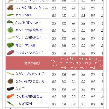
しいたけ/生しいたけ…
0.4
0.0
0.0
0.0
0.0
0
オクラ/ゆで
0.0
1.2
0.0
0.1
0.0
75
かぶ/根/皮なし/生
0.0
0.0
0.0
0.0
0.0
0
キャベツ/結球葉/生
0.0
0.1
0.0
0.0
0.0
78
だいこん/根/皮なし…
0.0
0.0
0.0
0.0
0.0
0
青ピーマン/生
0.0
0.8
0.0
0.0
0.0
20
さつまいも/皮なし/…
0.0
1.3
0.0
0.0
0.0
0
αトコ
βトコ
γトコ
δトコ
ビタミ
ビタミ
野菜の種類
フェロ
フェロ
フェロ
フェロ
ンD
ンK
ール
ール
ール
ール
ながいも/ながいも/生
0.0
0.2
0.0
0.0
0.0
0
ながいも/やまといも…
0.0
0.2
0.1
0.0
0.0
0
なす/生
0.0
0.3
0.0
0.0
0.0
10
にんじん/根/皮なし…
0.0
0.5
0.0
0.0
0.0
18
こねぎ/葉/生
0.0
1.3
0.0
0.0
0.0
120