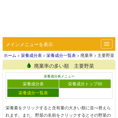
メインメニューを表示
Toggl
navig
ホーム
>
栄養成分表
>
栄養成分一覧表
> 廃棄率 > 主要野菜
廃棄率の多い順 主要野菜
栄養成分表メニュー
栄養成分表
栄養成分トップ30
栄養成分一覧表
栄養素をクリック
すると含有量の大きい順に並べ替えら
れます。また、
野菜の名前をクリック
するとその野菜の