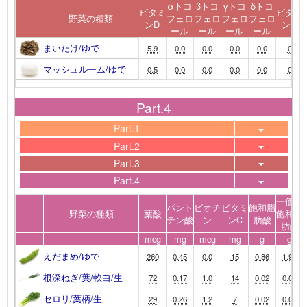
αトコ
βトコ
γトコ
δトコ
ビタミ
ビタミ
野菜の種類
フェロ
フェロ
フェロ
フェロ
ンD
ンK
ール
ール
ール
ール
まいたけ/ゆで
5.9
0.0
0.0
0.0
0.0
0
マッシュルーム/ゆで
0.5
0.0
0.0
0.0
0.0
0
Part.4
Part.1
Part.2
Part.3
Part.4
一価不
パント
ビオチ
ビタミ
飽和脂
野菜の種類
葉酸
飽和脂
テン酸
ン
ンC
肪酸
肪酸
mcg
mg
mcg
mg
g
g
えだまめ/ゆで
260
0.45
0.0
15
0.86
1.91
根深ねぎ/葉/軟白/生
72
0.17
1.0
14
0.02
0.00
セロリ/葉柄/生
29
0.26
1.2
7
0.02
0.00