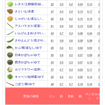
レタス/土耕栽培/結…
22
0.3
0.2
0.04
0.13
0
さといも/水煮
47
0.4
0.3
0.13
0.17
0
じゃがいも/皮なし/…
32
0.6
0.2
0.10
0.10
0
アスパラガス/若茎/…
61
0.6
0.6
0.13
0.23
2
いんげんまめ/さやい…
43
0.7
0.3
0.06
0.34
150
さやえんどう/若ざや…
61
0.8
0.6
0.09
0.39
0
かぶ/根/皮なし/ゆで
26
0.2
0.1
0.02
0.00
0
日本かぼちゃ/ゆで
50
0.6
0.2
0.07
0.09
45
西洋かぼちゃ/ゆで
43
0.5
0.3
0.07
0.15
18
カリフラワー/花序/…
37
0.7
0.4
0.03
0.17
0
キャベツ/結球葉/ゆで
20
0.2
0.1
0.02
0.14
0
ごぼう/根/ゆで
46
0.7
0.7
0.16
0.16
0
マンガ
αカロ
野菜の種類
リン
鉄
亜鉛
銅
ン
テン