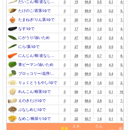
だいこん/根/皮なし…
0
15
94.8
0.5
0.1
4.0
たけのこ/若茎/ゆで
0
31
89.9
3.5
0.2
5.5
たまねぎ/りん茎/ゆで
0
30
91.5
0.8
0.1
7.3
なす/ゆで
0
17
94.0
1.0
0.1
4.5
にがうり/油いため
0
47
90.3
1.2
3.3
4.6
にら/葉/ゆで
0
27
89.8
2.6
0.5
5.7
にんじん/根/皮なし…
0
28
90.0
0.7
0.1
8.5
青ピーマン/油いため
0
54
89.0
0.9
4.3
5.4
ブロッコリー/花序/…
0
30
89.9
3.9
0.4
5.2
りょくとうもやし/ゆで
0
12
95.9
1.6
0.0
2.3
れんこん/根茎/ゆで
0
66
81.9
1.3
0.1
16.1
えのきたけ/ゆで
0
34
88.6
2.8
0.1
7.8
ぶなしめじ/ゆで
0
22
91.1
2.7
0.2
5.2
なめこ/株採り/ゆで
0
22
92.7
1.6
0.1
5.1
エネ
たん
廃棄
炭水