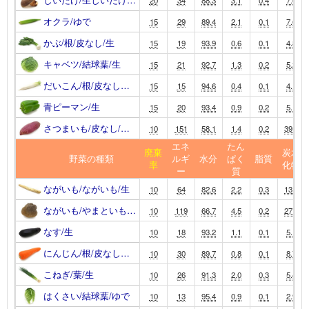
オクラ/ゆで
15
29
89.4
2.1
0.1
7.6
かぶ/根/皮なし/生
15
19
93.9
0.6
0.1
4.8
キャベツ/結球葉/生
15
21
92.7
1.3
0.2
5.2
だいこん/根/皮なし…
15
15
94.6
0.4
0.1
4.1
青ピーマン/生
15
20
93.4
0.9
0.2
5.1
さつまいも/皮なし/…
10
151
58.1
1.4
0.2
39.0
エネ
たん
廃棄
炭水
野菜の種類
ルギ
水分
ぱく
脂質
率
化物
ー
質
ながいも/ながいも/生
10
64
82.6
2.2
0.3
13.9
ながいも/やまといも…
10
119
66.7
4.5
0.2
27.1
なす/生
10
18
93.2
1.1
0.1
5.1
にんじん/根/皮なし…
10
30
89.7
0.8
0.1
8.7
こねぎ/葉/生
10
26
91.3
2.0
0.3
5.4
はくさい/結球葉/ゆで
10
13
95.4
0.9
0.1
2.9