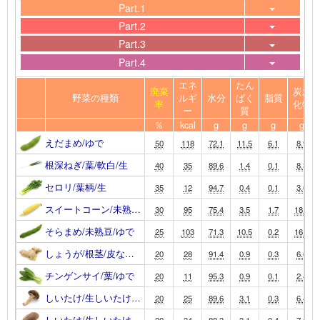
Part.1
Part.2
Part.3
Part.4
エネ
たん
廃棄
炭水
野菜の種類
ルギ
水分
ぱく
脂質
率
化物
ー
質
％
kcal
g
g
g
g
えだまめ/ゆで
50
118
72.1
11.5
6.1
8.9
根深ねぎ/葉/軟白/生
40
35
89.6
1.4
0.1
8.3
セロリ/葉柄/生
35
12
94.7
0.4
0.1
3.6
スイートコーン/未熟…
30
95
75.4
3.5
1.7
18.6
そらまめ/未熟豆/ゆで
25
103
71.3
10.5
0.2
16.9
しょうが/根茎/皮な…
20
28
91.4
0.9
0.3
6.6
チンゲンサイ/葉/ゆで
20
11
95.3
0.9
0.1
2.4
しいたけ/生しいたけ…
20
25
89.6
3.1
0.3
6.4
しいたけ/生しいたけ…
20
34
88.3
3.1
0.4
7.6