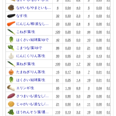
ながいも/やまといも…
6
0.54
4.0
5
0.03
0.02
なす/生
32
0.33
2.3
4
0.03
0.00
にんじん/根/皮なし…
23
0.33
2.8
6
0.00
0.00
こねぎ/葉/生
120
0.20
0.0
44
0.00
0.00
はくさい/結球葉/ゆで
42
0.25
0.0
10
0.00
0.00
こまつな/葉/ゆで
86
0.23
0.0
21
0.00
0.00
にんにく/りん茎/生
93
0.55
2.0
12
0.13
0.03
葉ねぎ/葉/生
100
0.23
1.7
32
0.03
0.01
たまねぎ/りん茎/生
15
0.17
0.6
7
0.01
0.00
はくさい/結球葉/生
61
0.25
1.4
19
0.01
0.00
エリンギ/生
65
1.16
6.9
0
0.04
0.04
さつまいも/皮なし/…
50
0.90
5.0
29
0.00
0.00
じゃがいも/皮なし/…
21
0.50
0.4
11
0.00
0.00
ほうれんそう/葉/通…
110
0.13
3.2
19
0.00
0.00