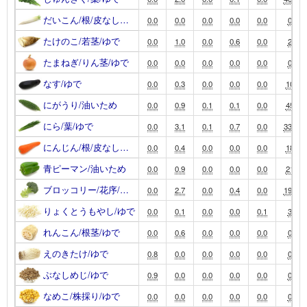
だいこん/根/皮なし…
0.0
0.0
0.0
0.0
0.0
0
たけのこ/若茎/ゆで
0.0
1.0
0.0
0.6
0.0
2
たまねぎ/りん茎/ゆで
0.0
0.0
0.0
0.0
0.0
0
なす/ゆで
0.0
0.3
0.0
0.0
0.0
10
にがうり/油いため
0.0
0.9
0.1
0.1
0.0
45
にら/葉/ゆで
0.0
3.1
0.1
0.7
0.0
330
にんじん/根/皮なし…
0.0
0.4
0.0
0.0
0.0
18
青ピーマン/油いため
0.0
0.9
0.0
0.0
0.0
21
ブロッコリー/花序/…
0.0
2.7
0.0
0.4
0.0
190
りょくとうもやし/ゆで
0.0
0.1
0.0
0.0
0.1
3
れんこん/根茎/ゆで
0.0
0.6
0.0
0.0
0.0
0
えのきたけ/ゆで
0.8
0.0
0.0
0.0
0.0
0
ぶなしめじ/ゆで
0.9
0.0
0.0
0.0
0.0
0
なめこ/株採り/ゆで
0.0
0.0
0.0
0.0
0.0
0