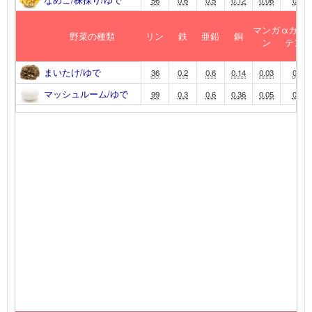
マンガ
αカロ
野菜の種類
リン
鉄
亜鉛
銅
ン
テン
まいたけ/ゆで
36
0.2
0.6
0.14
0.03
0
マッシュルーム/ゆで
99
0.3
0.6
0.36
0.05
0