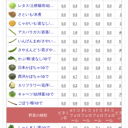
レタス/土耕栽培/結…
0.0
0.3
0.0
0.2
0.0
29
さといも/水煮
0.0
0.5
0.0
0.0
0.0
0
じゃがいも/皮なし/…
0.0
0.1
0.0
0.0
0.0
0
アスパラガス/若茎/…
0.0
1.6
0.0
0.1
0.0
46
いんげんまめ/さやい…
0.0
0.2
0.0
0.4
0.0
51
さやえんどう/若ざや…
0.0
0.7
0.0
0.2
0.0
40
かぶ/根/皮なし/ゆで
0.0
0.0
0.0
0.0
0.0
0
日本かぼちゃ/ゆで
0.0
2.2
0.0
3.8
0.1
27
西洋かぼちゃ/ゆで
0.0
4.7
0.1
1.0
0.0
22
カリフラワー/花序/…
0.0
0.2
0.0
0.4
0.0
31
キャベツ/結球葉/ゆで
0.0
0.1
0.0
0.0
0.0
76
ごぼう/根/ゆで
0.0
0.6
0.0
0.0
0.0
0
αトコ
βトコ
γトコ
δトコ
ビタミ
ビタミ
野菜の種類
フェロ
フェロ
フェロ
フェロ
ンD
ンK
ール
ール
ール
ール
しゅんぎく/葉/ゆで
0.0
2.0
0.0
0.1
0.0
460