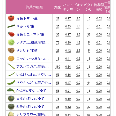
一価不
パント
ビオチ
ビタミ
飽和脂
野菜の種類
葉酸
飽和脂
テン酸
ン
ンC
肪酸
肪酸
赤色トマト/生
22
0.17
2.3
15
0.02
0.01
きゅうり/生
25
0.33
1.4
14
0.01
0.00
赤色ミニトマト/生
35
0.17
3.6
32
0.00
0.00
レタス/土耕栽培/結…
73
0.20
1.2
5
0.01
0.00
さといも/水煮
28
0.42
2.8
5
0.00
0.00
じゃがいも/皮なし/…
18
0.41
0.3
18
0.00
0.00
アスパラガス/若茎/…
180
0.54
0.0
16
0.00
0.00
いんげんまめ/さやい…
53
0.16
0.0
6
0.00
0.00
さやえんどう/若ざや…
56
0.47
0.0
44
0.00
0.00
かぶ/根/皮なし/ゆで
56
0.21
0.0
16
0.00
0.00
日本かぼちゃ/ゆで
75
0.50
0.0
16
0.00
0.00
西洋かぼちゃ/ゆで
38
0.62
0.0
32
0.00
0.00
カリフラワー/花序/…
88
0.84
0.0
53
0.00
0.00