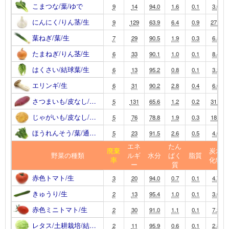
こまつな/葉/ゆで
9
14
94.0
1.6
0.1
3.0
にんにく/りん茎/生
9
129
63.9
6.4
0.9
27.5
葉ねぎ/葉/生
7
29
90.5
1.9
0.3
6.5
たまねぎ/りん茎/生
6
33
90.1
1.0
0.1
8.4
はくさい/結球葉/生
6
13
95.2
0.8
0.1
3.2
エリンギ/生
6
31
90.2
2.8
0.4
6.0
さつまいも/皮なし/…
5
131
65.6
1.2
0.2
31.9
じゃがいも/皮なし/…
5
76
78.8
1.9
0.3
18.1
ほうれんそう/葉/通…
5
23
91.5
2.6
0.5
4.0
エネ
たん
廃棄
炭水
野菜の種類
ルギ
水分
ぱく
脂質
率
化物
ー
質
赤色トマト/生
3
20
94.0
0.7
0.1
4.7
きゅうり/生
2
13
95.4
1.0
0.1
3.0
赤色ミニトマト/生
2
30
91.0
1.1
0.1
7.2
レタス/土耕栽培/結…
2
11
95.9
0.6
0.1
2.8