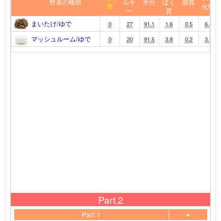
野菜の種類
ルギ
水分
ぱく
脂質
率
化物
ー
質
まいたけ/ゆで
0
27
91.1
1.6
0.5
6.4
マッシュルーム/ゆで
0
20
91.5
3.8
0.2
3.7
Part.2
Part.1