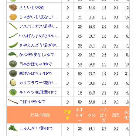
さといも/水煮
0
52
84.0
1.5
0.1
13.4
じゃがいも/皮なし/…
0
71
80.6
1.7
0.1
16.9
アスパラガス/若茎/…
0
25
92.0
2.6
0.1
4.6
いんげんまめ/さやい…
0
25
91.7
1.8
0.2
5.5
さやえんどう/若ざや…
0
36
89.1
3.2
0.2
7.0
かぶ/根/皮なし/ゆで
0
20
93.7
0.6
0.1
5.0
日本かぼちゃ/ゆで
0
50
84.0
1.9
0.1
13.3
西洋かぼちゃ/ゆで
0
80
75.7
1.6
0.3
21.3
カリフラワー/花序/…
0
26
91.5
2.7
0.1
5.1
キャベツ/結球葉/ゆで
0
19
93.9
0.9
0.2
4.6
ごぼう/根/ゆで
0
50
83.9
1.5
0.2
13.7
エネ
たん
廃棄
炭水
野菜の種類
ルギ
水分
ぱく
脂質
率
化物
ー
質
しゅんぎく/葉/ゆで
0
25
91.1
2.7
0.5
4.5