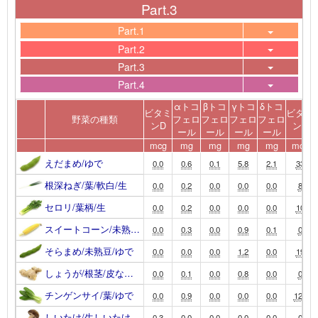
Part.3
Part.1
Part.2
Part.3
Part.4
αトコ
βトコ
γトコ
δトコ
ビタミ
ビタミ
野菜の種類
フェロ
フェロ
フェロ
フェロ
ンD
ンK
ール
ール
ール
ール
mcg
mg
mg
mg
mg
mcg
えだまめ/ゆで
0.0
0.6
0.1
5.8
2.1
33
根深ねぎ/葉/軟白/生
0.0
0.2
0.0
0.0
0.0
8
セロリ/葉柄/生
0.0
0.2
0.0
0.0
0.0
10
スイートコーン/未熟…
0.0
0.3
0.0
0.9
0.1
0
そらまめ/未熟豆/ゆで
0.0
0.0
0.0
1.2
0.0
19
しょうが/根茎/皮な…
0.0
0.1
0.0
0.8
0.0
0
チンゲンサイ/葉/ゆで
0.0
0.9
0.0
0.0
0.0
120
しいたけ/生しいたけ…
0.3
0.0
0.0
0.0
0.0
0