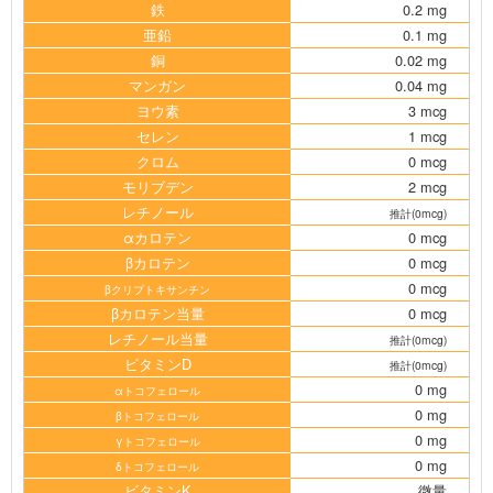
鉄
0.2 mg
亜鉛
0.1 mg
銅
0.02 mg
マンガン
0.04 mg
ヨウ素
3 mcg
セレン
1 mcg
クロム
0 mcg
モリブデン
2 mcg
レチノール
推計(0mcg)
αカロテン
0 mcg
βカロテン
0 mcg
0 mcg
βクリプトキサンチン
βカロテン当量
0 mcg
レチノール当量
推計(0mcg)
ビタミンD
推計(0mcg)
0 mg
αトコフェロール
0 mg
βトコフェロール
0 mg
γトコフェロール
0 mg
δトコフェロール
ビタミンK
微量