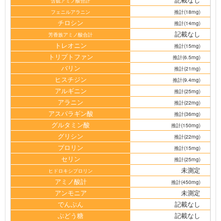
含硫アミノ酸合計
フェニルアラニン
推計(18mg)
チロシン
推計(14mg)
記載なし
芳香族アミノ酸合計
トレオニン
推計(15mg)
トリプトファン
推計(6.5mg)
バリン
推計(21mg)
ヒスチジン
推計(9.4mg)
アルギニン
推計(25mg)
アラニン
推計(22mg)
アスパラギン酸
推計(36mg)
グルタミン酸
推計(150mg)
グリシン
推計(22mg)
プロリン
推計(15mg)
セリン
推計(25mg)
未測定
ヒドロキシプロリン
アミノ酸計
推計(450mg)
アンモニア
未測定
でんぷん
記載なし
ぶどう糖
記載なし