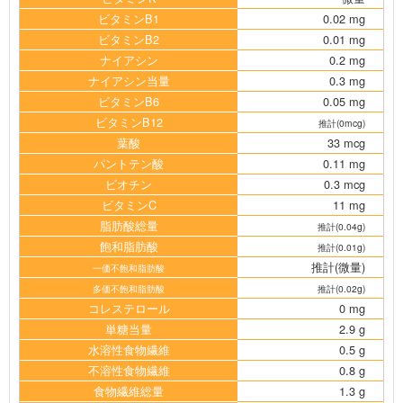
ビタミンB1
0.02 mg
ビタミンB2
0.01 mg
ナイアシン
0.2 mg
ナイアシン当量
0.3 mg
ビタミンB6
0.05 mg
ビタミンB12
推計(0mcg)
葉酸
33 mcg
パントテン酸
0.11 mg
ビオチン
0.3 mcg
ビタミンC
11 mg
脂肪酸総量
推計(0.04g)
飽和脂肪酸
推計(0.01g)
推計(微量)
一価不飽和脂肪酸
多価不飽和脂肪酸
推計(0.02g)
コレステロール
0 mg
単糖当量
2.9 g
水溶性食物繊維
0.5 g
不溶性食物繊維
0.8 g
食物繊維総量
1.3 g