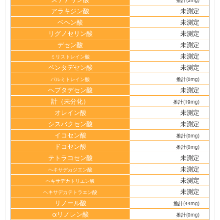
アラキジン酸
未測定
ベヘン酸
未測定
リグノセリン酸
未測定
デセン酸
未測定
未測定
ミリストレイン酸
ペンタデセン酸
未測定
パルミトレイン酸
推計(0mg)
ヘプタデセン酸
未測定
計（未分化）
推計(19mg)
オレイン酸
未測定
シスバクセン酸
未測定
イコセン酸
推計(0mg)
ドコセン酸
推計(0mg)
テトラコセン酸
未測定
未測定
ヘキサデカジエン酸
未測定
ヘキサデカトリエン酸
未測定
ヘキサデカテトラエン酸
リノール酸
推計(44mg)
αリノレン酸
推計(0mg)