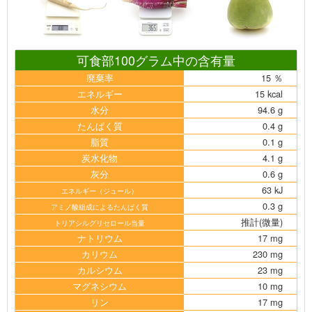
可食部100グラム中の含有量
廃棄率
15 ％
エネルギー
15 kcal
水分
94.6 g
たんぱく質
0.4 g
脂質
0.1 g
炭水化物
4.1 g
灰分
0.6 g
63 kJ
エネルギー（ジュール）
0.3 g
アミノ酸組成によるたんぱく質
推計(微量)
トリアシルグリセロール当量
ナトリウム
17 mg
カリウム
230 mg
カルシウム
23 mg
マグネシウム
10 mg
リン
17 mg