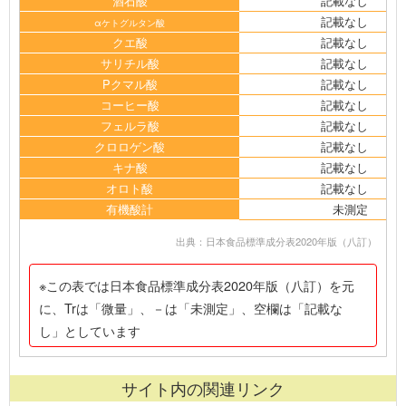
酒石酸
記載なし
記載なし
αケトグルタン酸
クエ酸
記載なし
サリチル酸
記載なし
Pクマル酸
記載なし
コーヒー酸
記載なし
フェルラ酸
記載なし
クロロゲン酸
記載なし
キナ酸
記載なし
オロト酸
記載なし
有機酸計
未測定
出典：日本食品標準成分表2020年版（八訂）
※この表では日本食品標準成分表2020年版（八訂）を元
に、Trは「微量」、－は「未測定」、空欄は「記載な
し」としています
サイト内の関連リンク