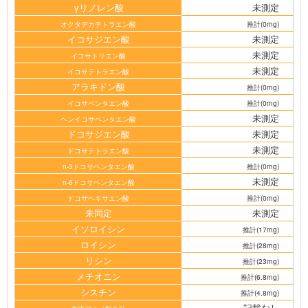
γリノレン酸
未測定
オクタデカテトラエン酸
推計(0mg)
イコサジエン酸
未測定
未測定
イコサトリエン酸
未測定
イコサテトラエン酸
アラキドン酸
推計(0mg)
イコサペンタエン酸
推計(0mg)
未測定
ヘンイコサペンタエン酸
ドコサジエン酸
未測定
未測定
ドコサテトラエン酸
n-3ドコサペンタエン酸
推計(0mg)
未測定
n-6ドコサペンタエン酸
ドコサヘキサエン酸
推計(0mg)
未同定
未測定
イソロイシン
推計(17mg)
ロイシン
推計(28mg)
リシン
推計(23mg)
メチオニン
推計(6.8mg)
シスチン
推計(4.8mg)
記載なし