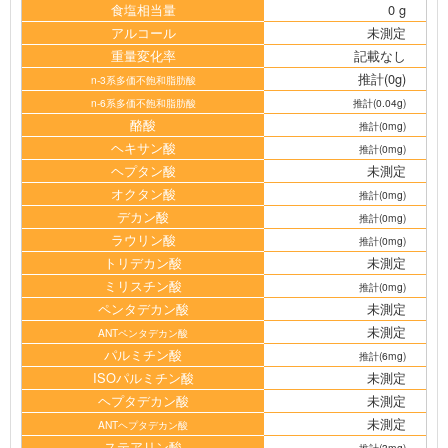
食塩相当量
0 g
アルコール
未測定
重量変化率
記載なし
推計(0g)
n-3系多価不飽和脂肪酸
n-6系多価不飽和脂肪酸
推計(0.04g)
酪酸
推計(0mg)
ヘキサン酸
推計(0mg)
ヘプタン酸
未測定
オクタン酸
推計(0mg)
デカン酸
推計(0mg)
ラウリン酸
推計(0mg)
トリデカン酸
未測定
ミリスチン酸
推計(0mg)
ペンタデカン酸
未測定
未測定
ANTペンタデカン酸
パルミチン酸
推計(6mg)
ISOパルミチン酸
未測定
ヘプタデカン酸
未測定
未測定
ANTヘプタデカン酸
ステアリン酸
推計(3mg)