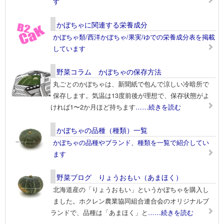
す
かぼちゃに関連する栄養成分
かぼちゃ類/西洋かぼちゃ/果実/ゆでの栄養成分表を掲載
しています
野菜コラム かぼちゃの保存方法
丸ごとのかぼちゃは、新聞紙で包んで涼しい冷暗所で
保存します。気温は13度前後が理想で、保存状態がよ
ければ1〜2か月ほど持ちます
……続きを読む
かぼちゃの品種（種類）一覧
かぼちゃの品種やブランド、種類を一覧で紹介してい
ます
野菜ブログ りょうおもい（あまほく）
北海道産の「りょうおもい」というかぼちゃを購入し
ました。ホクレン農業協同組合連合会のオリジナルブ
ランドで、品種は「あまほく」と
……続きを読む