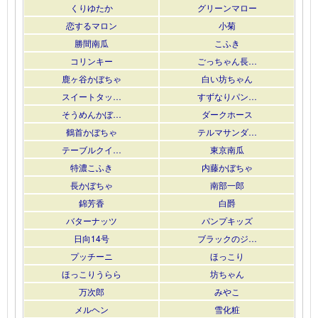
くりゆたか
グリーンマロー
恋するマロン
小菊
勝間南瓜
こふき
コリンキー
ごっちゃん長…
鹿ヶ谷かぼちゃ
白い坊ちゃん
スイートタッ…
すずなりパン…
そうめんかぼ…
ダークホース
鶴首かぼちゃ
テルマサンダ…
テーブルクイ…
東京南瓜
特濃こふき
内藤かぼちゃ
長かぼちゃ
南部一郎
錦芳香
白爵
バターナッツ
パンプキッズ
日向14号
ブラックのジ…
プッチーニ
ほっこり
ほっこりうらら
坊ちゃん
万次郎
みやこ
メルヘン
雪化粧