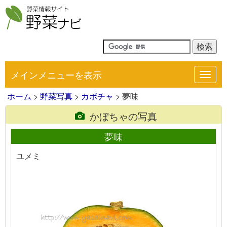
メインメニューを表示
Toggl
navig
ホーム
>
野菜写真
>
カボチャ
> 夢味
かぼちゃの写真
夢味
ユメミ