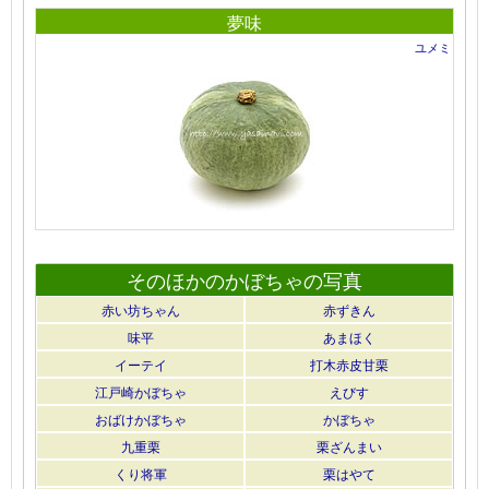
夢味
ユメミ
そのほかのかぼちゃの写真
赤い坊ちゃん
赤ずきん
味平
あまほく
イーテイ
打木赤皮甘栗
江戸崎かぼちゃ
えびす
おばけかぼちゃ
かぼちゃ
九重栗
栗ざんまい
くり将軍
栗はやて