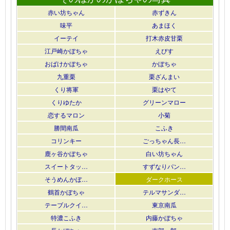
赤い坊ちゃん
赤ずきん
味平
あまほく
イーテイ
打木赤皮甘栗
江戸崎かぼちゃ
えびす
おばけかぼちゃ
かぼちゃ
九重栗
栗ざんまい
くり将軍
栗はやて
くりゆたか
グリーンマロー
恋するマロン
小菊
勝間南瓜
こふき
コリンキー
ごっちゃん長…
鹿ヶ谷かぼちゃ
白い坊ちゃん
スイートタッ…
すずなりパン…
そうめんかぼ…
ダークホース
鶴首かぼちゃ
テルマサンダ…
テーブルクイ…
東京南瓜
特濃こふき
内藤かぼちゃ