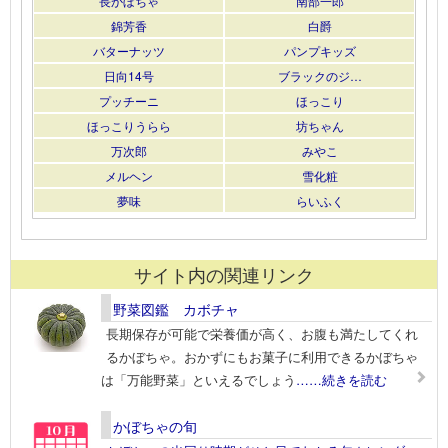
長かぼちゃ
南部一郎
錦芳香
白爵
バターナッツ
パンプキッズ
日向14号
ブラックのジ…
プッチーニ
ほっこり
ほっこりうらら
坊ちゃん
万次郎
みやこ
メルヘン
雪化粧
夢味
らいふく
サイト内の関連リンク
野菜図鑑 カボチャ
長期保存が可能で栄養価が高く、お腹も満たしてくれ
るかぼちゃ。おかずにもお菓子に利用できるかぼちゃ
は「万能野菜」といえるでしょう
……続きを読む
かぼちゃの旬