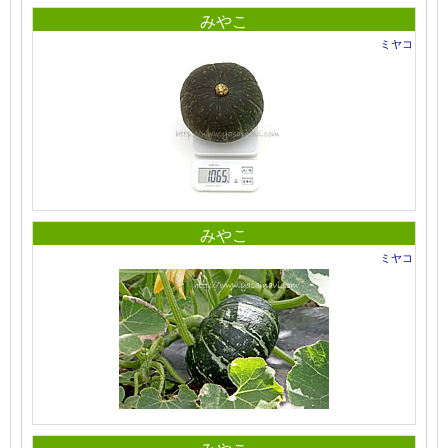
みやこ
ミヤコ
みやこ
ミヤコ