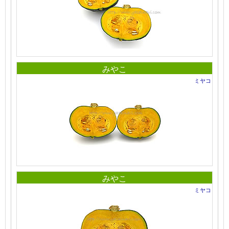
みやこ
ミヤコ
みやこ
ミヤコ