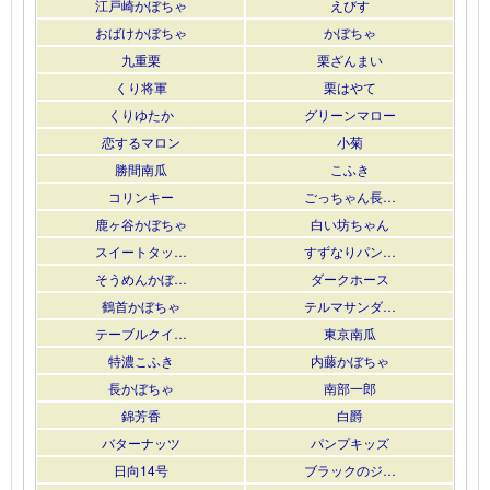
江戸崎かぼちゃ
えびす
おばけかぼちゃ
かぼちゃ
九重栗
栗ざんまい
くり将軍
栗はやて
くりゆたか
グリーンマロー
恋するマロン
小菊
勝間南瓜
こふき
コリンキー
ごっちゃん長…
鹿ヶ谷かぼちゃ
白い坊ちゃん
スイートタッ…
すずなりパン…
そうめんかぼ…
ダークホース
鶴首かぼちゃ
テルマサンダ…
テーブルクイ…
東京南瓜
特濃こふき
内藤かぼちゃ
長かぼちゃ
南部一郎
錦芳香
白爵
バターナッツ
パンプキッズ
日向14号
ブラックのジ…