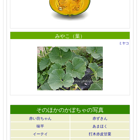
みやこ（葉）
ミヤコ
そのほかのかぼちゃの写真
赤い坊ちゃん
赤ずきん
味平
あまほく
イーテイ
打木赤皮甘栗