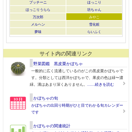
プッチーニ
ほっこり
ほっこりうらら
坊ちゃん
万次郎
みやこ
メルヘン
雪化粧
夢味
らいふく
サイト内の関連リンク
野菜図鑑 黒皮栗かぼちゃ
一般的に広く流通しているのがこの黒皮栗かぼちゃで
す。分類としては西洋かぼちゃで、果皮の色は緑〜濃
緑。溝はあまり深くありません。
……続きを読む
かぼちゃの旬
かぼちゃの出回り時期がひと目でわかる旬カレンダー
です
かぼちゃの関連統計