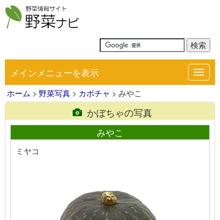
メインメニューを表示
Toggl
navig
ホーム
>
野菜写真
>
カボチャ
> みやこ
かぼちゃの写真
みやこ
ミヤコ