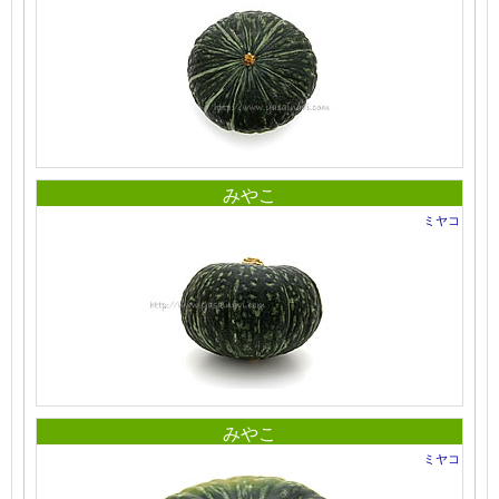
みやこ
ミヤコ
みやこ
ミヤコ