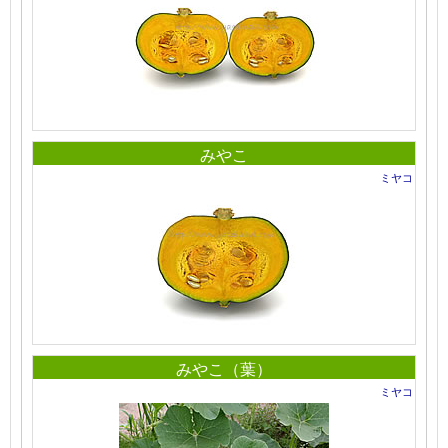
みやこ
ミヤコ
みやこ（葉）
ミヤコ