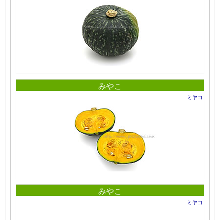
みやこ
ミヤコ
みやこ
ミヤコ