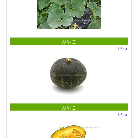
みやこ
ミヤコ
みやこ
ミヤコ