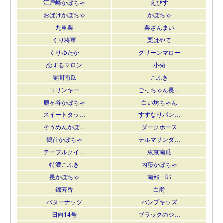
江戸崎かぼちゃ
えびす
おばけかぼちゃ
かぼちゃ
九重栗
栗ざんまい
くり将軍
栗はやて
くりゆたか
グリーンマロー
恋するマロン
小菊
勝間南瓜
こふき
コリンキー
ごっちゃん長…
鹿ヶ谷かぼちゃ
白い坊ちゃん
スイートタッ…
すずなりパン…
そうめんかぼ…
ダークホース
鶴首かぼちゃ
テルマサンダ…
テーブルクイ…
東京南瓜
特濃こふき
内藤かぼちゃ
長かぼちゃ
南部一郎
錦芳香
白爵
バターナッツ
パンプキッズ
日向14号
ブラックのジ…