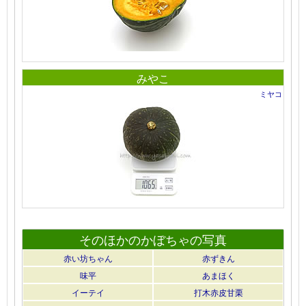
みやこ
ミヤコ
そのほかのかぼちゃの写真
赤い坊ちゃん
赤ずきん
味平
あまほく
イーテイ
打木赤皮甘栗