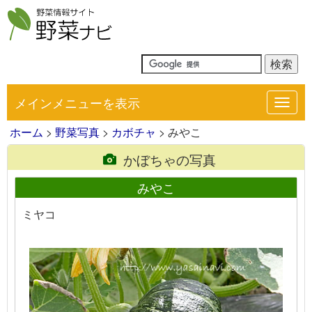
メインメニューを表示
Toggl
navig
ホーム
>
野菜写真
>
カボチャ
> みやこ
かぼちゃの写真
みやこ
ミヤコ