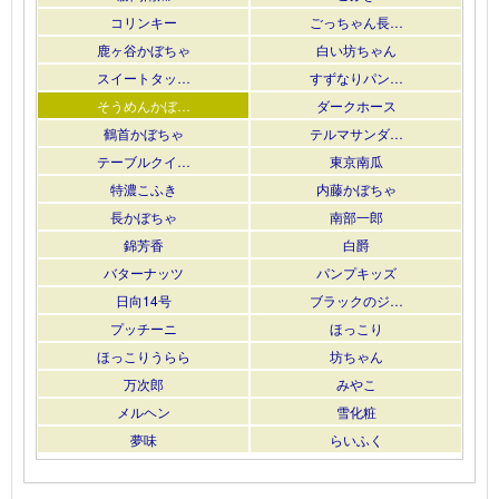
コリンキー
ごっちゃん長…
鹿ヶ谷かぼちゃ
白い坊ちゃん
スイートタッ…
すずなりパン…
そうめんかぼ…
ダークホース
鶴首かぼちゃ
テルマサンダ…
テーブルクイ…
東京南瓜
特濃こふき
内藤かぼちゃ
長かぼちゃ
南部一郎
錦芳香
白爵
バターナッツ
パンプキッズ
日向14号
ブラックのジ…
プッチーニ
ほっこり
ほっこりうらら
坊ちゃん
万次郎
みやこ
メルヘン
雪化粧
夢味
らいふく