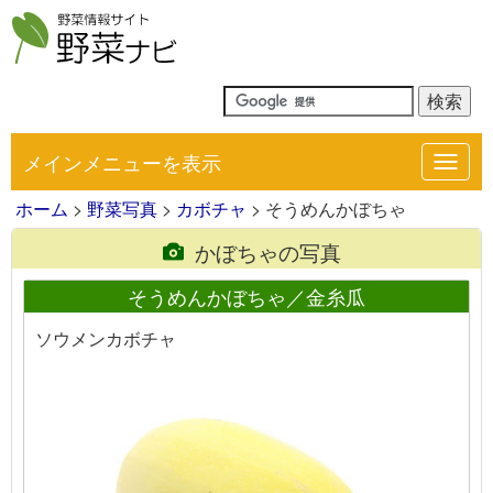
メインメニューを表示
Toggl
navig
ホーム
>
野菜写真
>
カボチャ
> そうめんかぼちゃ
かぼちゃの写真
そうめんかぼちゃ／金糸瓜
ソウメンカボチャ