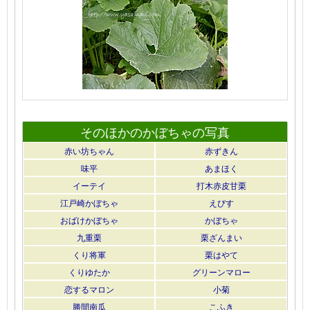
そのほかのかぼちゃの写真
赤い坊ちゃん
赤ずきん
味平
あまほく
イーテイ
打木赤皮甘栗
江戸崎かぼちゃ
えびす
おばけかぼちゃ
かぼちゃ
九重栗
栗ざんまい
くり将軍
栗はやて
くりゆたか
グリーンマロー
恋するマロン
小菊
勝間南瓜
こふき