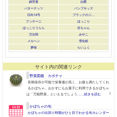
錦芳香
白爵
バターナッツ
パンプキッズ
日向14号
ブラックのジ…
プッチーニ
ほっこり
ほっこりうらら
坊ちゃん
万次郎
みやこ
メルヘン
雪化粧
夢味
らいふく
サイト内の関連リンク
野菜図鑑 カボチャ
長期保存が可能で栄養価が高く、お腹も満たしてくれ
るかぼちゃ。おかずにもお菓子に利用できるかぼちゃ
は「万能野菜」といえるでしょう
……続きを読む
かぼちゃの旬
かぼちゃの出回り時期がひと目でわかる旬カレンダー