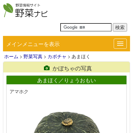
メインメニューを表示
Toggl
navig
ホーム
>
野菜写真
>
カボチャ
> あまほく
かぼちゃの写真
あまほく／りょうおもい
アマホク