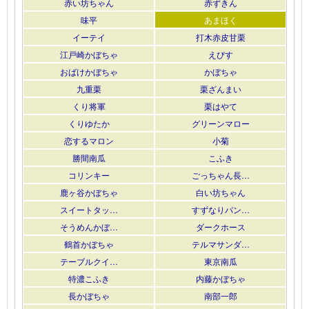
赤い坊ちゃん
赤ずきん
味平
あまほく
イーテイ
打木赤皮甘栗
江戸崎かぼちゃ
えびす
おばけかぼちゃ
かぼちゃ
九重栗
栗ざんまい
くり将軍
栗はやて
くりゆたか
グリーンマロー
恋するマロン
小菊
勝間南瓜
こふき
コリンキー
ごっちゃん長…
鹿ヶ谷かぼちゃ
白い坊ちゃん
スイートタッ…
すずなりパン…
そうめんかぼ…
ダークホース
鶴首かぼちゃ
テルマサンダ…
テーブルクイ…
東京南瓜
特濃こふき
内藤かぼちゃ
長かぼちゃ
南部一郎