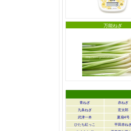
万能ねぎ
青ねぎ
赤ねぎ
九条ねぎ
宏太郎
武津一本
夏扇4号
ひたち紅っこ
平田赤ね