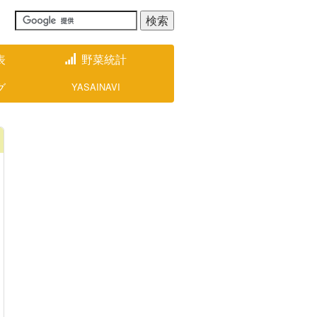
表
野菜統計
グ
YASAINAVI