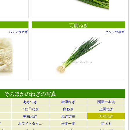
万能ねぎ
バンノウネギ
バンノウネギ
そのほかのねぎの写真
あさつき
岩津ねぎ
関羽一本太
下仁田ねぎ
白ねぎ
上州ねぎ
軟白ねぎ
ねぎ坊主
万能ねぎ
ぎ
ホワイトタイ…
松本一本
芽ネギ