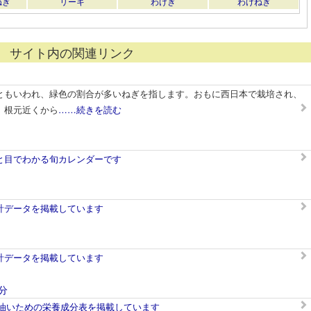
ねぎ
リーキ
わけぎ
わけねぎ
サイト内の関連リンク
ともいわれ、緑色の割合が多いねぎを指します。おもに西日本で栽培され、
、根元近くから
……続きを読む
と目でわかる旬カレンダーです
計データを掲載しています
計データを掲載しています
分
白/油いための栄養成分表を掲載しています