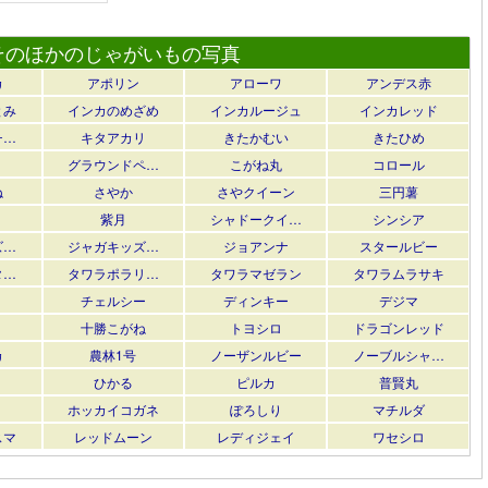
そのほかのじゃがいもの写真
カ
アポリン
アローワ
アンデス赤
とみ
インカのめざめ
インカルージュ
インカレッド
チ…
キタアカリ
きたかむい
きたひめ
グラウンドペ…
こがね丸
コロール
ね
さやか
さやクイーン
三円薯
紫月
シャドークイ…
シンシア
ズ…
ジャガキッズ…
ジョアンナ
スタールビー
タ…
タワラポラリ…
タワラマゼラン
タワラムラサキ
チェルシー
ディンキー
デジマ
十勝こがね
トヨシロ
ドラゴンレッド
カ
農林1号
ノーザンルビー
ノーブルシャ…
ひかる
ピルカ
普賢丸
ホッカイコガネ
ぽろしり
マチルダ
スマ
レッドムーン
レディジェイ
ワセシロ