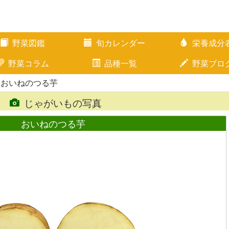
野菜図鑑
旬カレンダー
栄養成分
野菜コラム
品種一覧
野菜ブロ
 おいねのつる芋
じゃがいもの写真
おいねのつる芋