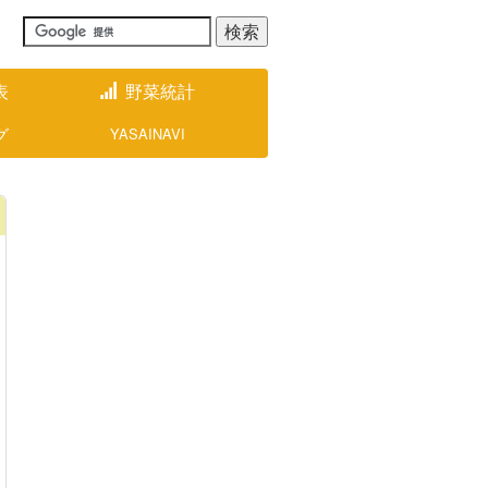
表
野菜統計
グ
YASAINAVI