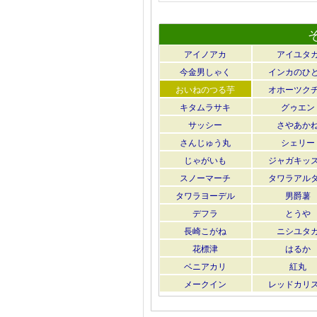
アイノアカ
アイユタ
今金男しゃく
インカのひ
おいねのつる芋
オホーツク
キタムラサキ
グゥエン
サッシー
さやあか
さんじゅう丸
シェリー
じゃがいも
ジャガキッ
スノーマーチ
タワラアル
タワラヨーデル
男爵薯
デフラ
とうや
長崎こがね
ニシユタ
花標津
はるか
ベニアカリ
紅丸
メークイン
レッドカリ