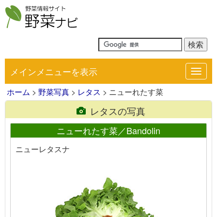
メインメニューを表示
Toggl
navig
ホーム
>
野菜写真
>
レタス
> ニューれたす菜
レタスの写真
ニューれたす菜／Bandolin
ニューレタスナ