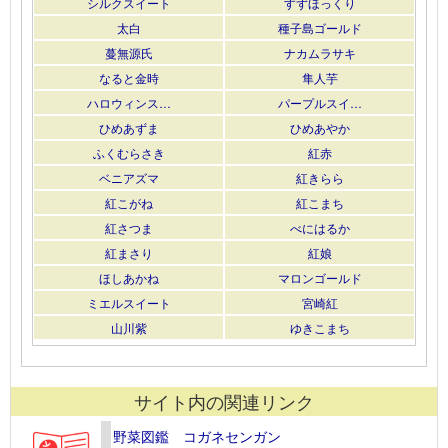
シルクスイート
すずほっくり
太白
種子島ゴールド
蔓無源氏
ナカムラサキ
なると金時
隼人芋
ハロウィンス…
パープルスイ…
ひめあずま
ひめあやか
ふくむらさき
紅赤
ベニアズマ
紅きらら
紅こがね
紅こまち
紅さつま
べにはるか
紅まさり
紅娘
ほしあかね
マロンゴールド
ミエルスイート
宮崎紅
山川紫
ゆきこまち
サイト内の関連リンク
野菜図鑑 コガネセンガン