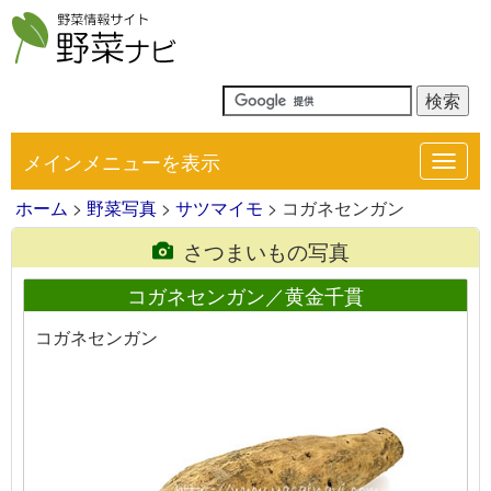
メインメニューを表示
Toggl
navig
ホーム
>
野菜写真
>
サツマイモ
> コガネセンガン
さつまいもの写真
コガネセンガン／黄金千貫
コガネセンガン