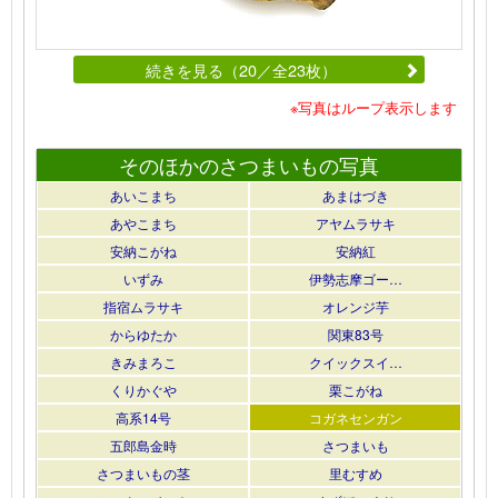
続きを見る（20／全23枚）
※写真はループ表示します
そのほかのさつまいもの写真
あいこまち
あまはづき
あやこまち
アヤムラサキ
安納こがね
安納紅
いずみ
伊勢志摩ゴー…
指宿ムラサキ
オレンジ芋
からゆたか
関東83号
きみまろこ
クイックスイ…
くりかぐや
栗こがね
高系14号
コガネセンガン
五郎島金時
さつまいも
さつまいもの茎
里むすめ