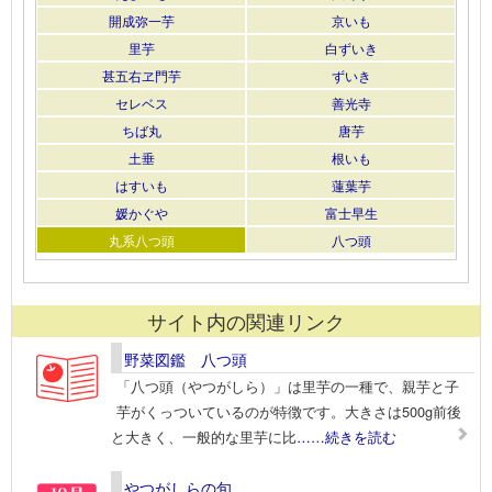
開成弥一芋
京いも
里芋
白ずいき
甚五右ヱ門芋
ずいき
セレベス
善光寺
ちば丸
唐芋
土垂
根いも
はすいも
蓮葉芋
媛かぐや
富士早生
丸系八つ頭
八つ頭
サイト内の関連リンク
野菜図鑑 八つ頭
「八つ頭（やつがしら）」は里芋の一種で、親芋と子
芋がくっついているのが特徴です。大きさは500g前後
と大きく、一般的な里芋に比
……続きを読む
やつがしらの旬