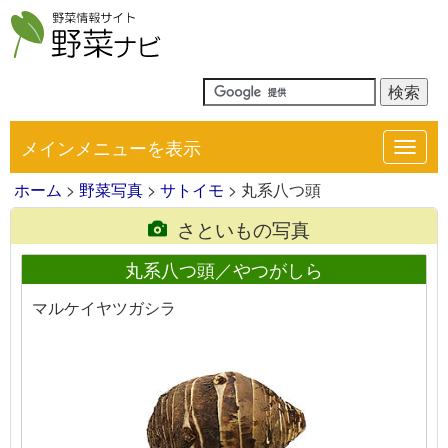
メインメニューを表示
Toggl
navig
ホーム
>
野菜写真
>
サトイモ
> 丸系八つ頭
さといもの写真
丸系八つ頭／やつがしら
マルケイヤツガシラ