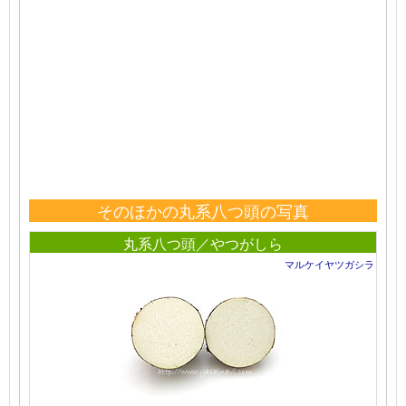
そのほかの丸系八つ頭の写真
丸系八つ頭／やつがしら
マルケイヤツガシラ