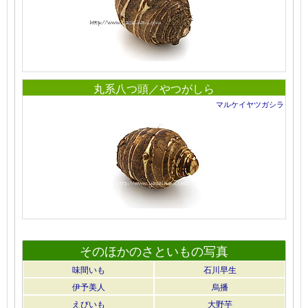
丸系八つ頭／やつがしら
マルケイヤツガシラ
そのほかのさといもの写真
味間いも
石川早生
伊予美人
烏播
えびいも
大野芋