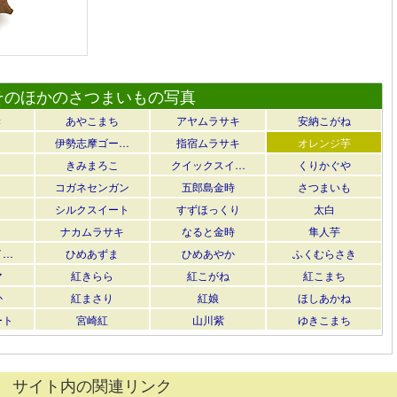
そのほかのさつまいもの写真
き
あやこまち
アヤムラサキ
安納こがね
伊勢志摩ゴー…
指宿ムラサキ
オレンジ芋
きみまろこ
クイックスイ…
くりかぐや
コガネセンガン
五郎島金時
さつまいも
シルクスイート
すずほっくり
太白
ナカムラサキ
なると金時
隼人芋
イ…
ひめあずま
ひめあやか
ふくむらさき
マ
紅きらら
紅こがね
紅こまち
か
紅まさり
紅娘
ほしあかね
ート
宮崎紅
山川紫
ゆきこまち
サイト内の関連リンク