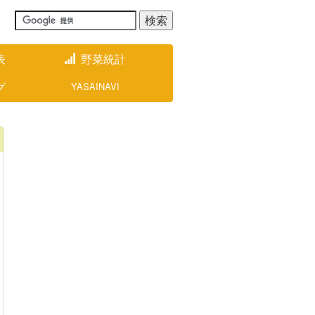
表
野菜統計
グ
YASAINAVI