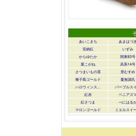
あいこまち
あまはづ
安納紅
いずみ
からゆたか
関東83号
栗こがね
高系14号
さつまいもの茎
里むすめ
種子島ゴールド
蔓無源氏
ハロウィンス…
パープルス
紅赤
ベニアズ
紅さつま
べにはる
マロンゴールド
ミエルスイ