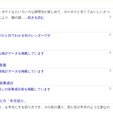
トポテトなどいろいろな調理法が楽しめて、ホクホクと甘くておいしいさつ
により、腸の調
……続きを読む
がひと目でわかる旬カレンダーです
な統計データを掲載しています
産量
量統計データを掲載しています
栄養成分
/蒸しの栄養成分表を掲載しています
り方「半月切り」
り」を半分にする切り方です。その名の通り、見た目が半月のような形なの
。