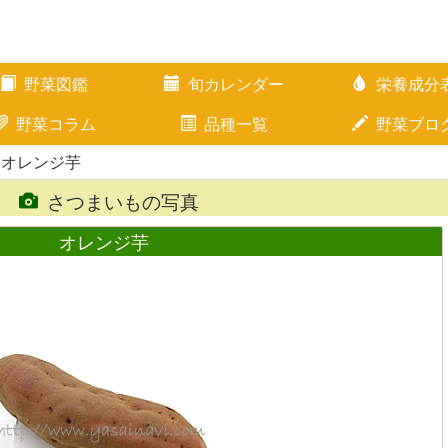
野菜図鑑
旬カレンダー
栄養成分
野菜コラム
品種一覧
野菜ブロ
 オレンジ芋
さつまいもの写真
オレンジ芋